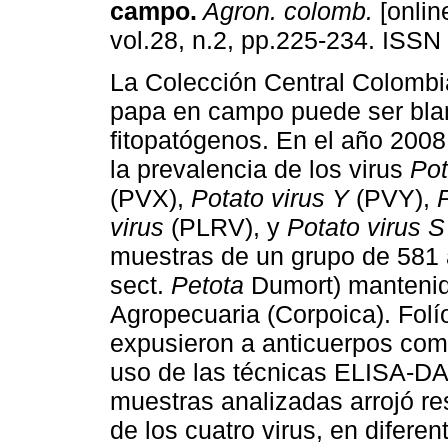
campo
.
Agron. colomb.
[onlin
vol.28, n.2, pp.225-234. ISSN
La Colección Central Colomb
papa en campo puede ser bla
fitopatógenos. En el año 2008
la prevalencia de los virus
Pot
(PVX),
Potato virus Y
(PVY),
P
virus
(PLRV), y
Potato virus S
muestras de un grupo de 581 
sect.
Petota
Dumort) mantenid
Agropecuaria (Corpoica). Folí
expusieron a anticuerpos com
uso de las técnicas ELISA-DA
muestras analizadas arrojó re
de los cuatro virus, en difere