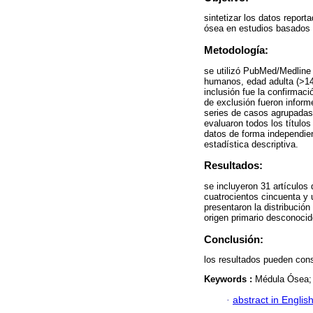
sintetizar los datos repor
ósea en estudios basados e
Metodología:
se utilizó PubMed/Medline y
humanos, edad adulta (>14 a
inclusión fue la confirmaci
de exclusión fueron inform
series de casos agrupadas 
evaluaron todos los título
datos de forma independien
estadística descriptiva.
Resultados:
se incluyeron 31 artículos
cuatrocientos cincuenta y 
presentaron la distribución
origen primario desconocid
Conclusión:
los resultados pueden cons
Keywords :
Médula Ósea; 
·
abstract in Englis