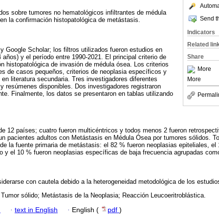
Automat
tados sobre tumores no hematológicos infiltrantes de médula
Send th
n la confirmación histopatológica de metástasis.
Indicators
Related lin
 Google Scholar; los filtros utilizados fueron estudios en
ños) y el período entre 1990-2021. El principal criterio de
Share
ón histopatológica de invasión de médula ósea. Los criterios
More
es de casos pequeños, criterios de neoplasia específicos y
en literatura secundaria. Tres investigadores diferentes
More
s y resúmenes disponibles. Dos investigadores registraron
te. Finalmente, los datos se presentaron en tablas utilizando
Permali
 de 12 países; cuatro fueron multicéntricos y todos menos 2 fueron retrospect
un pacientes adultos con Metástasis en Médula Ósea por tumores sólidos. To
 de la fuente primaria de metástasis: el 82 % fueron neoplasias epiteliales, e
o y el 10 % fueron neoplasias específicas de baja frecuencia agrupadas como
iderarse con cautela debido a la heterogeneidad metodológica de los estudios
Tumor sólido; Metástasis de la Neoplasia; Reacción Leucoeritroblástica.
h
·
text in English
·
English (
pdf
)