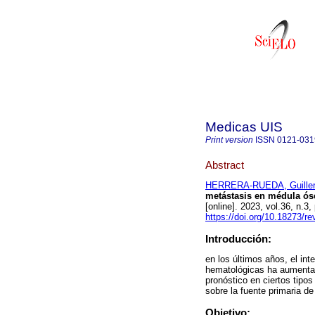
Medicas UIS
Print version
ISSN
0121-031
Abstract
HERRERA-RUEDA, Guille
metástasis en médula óse
[online]. 2023, vol.36, n
https://doi.org/10.18273/
Introducción:
en los últimos años, el in
hematológicas ha aumentad
pronóstico en ciertos tipo
sobre la fuente primaria d
Objetivo: