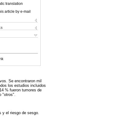
ic translation
is article by e-mail
ks
nk
ivos. Se encontraron mil
dos los estudios incluidos
l 14 % fueron tumores de
 "otros".
 y el riesgo de sesgo.