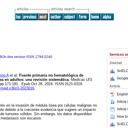
Services 
9
On-line version
ISSN
1794-5240
Journal
SciELO
rmo A
et al.
Fuente primaria no hematológica de
Google
a en adultos: una revisión sistemática.
Medicas UIS
.3, pp.171-181. Epub Oct 28, 2024. ISSN 0121-0319.
Article
revmed.v36n3-2023016
.
English
Article
terés en la invasión de médula ósea por células malignas no
Article
o debido a la creciente evidencia que sugiere un impacto
s de tumores sólidos. Sin embargo, los datos disponibles
How to 
e metástasis son escasos.
SciELO