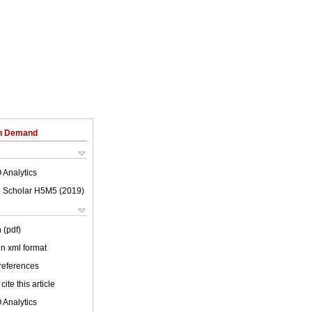
on Demand
 Analytics
 Scholar H5M5 (
2019
)
 (pdf)
 in xml format
 references
cite this article
 Analytics