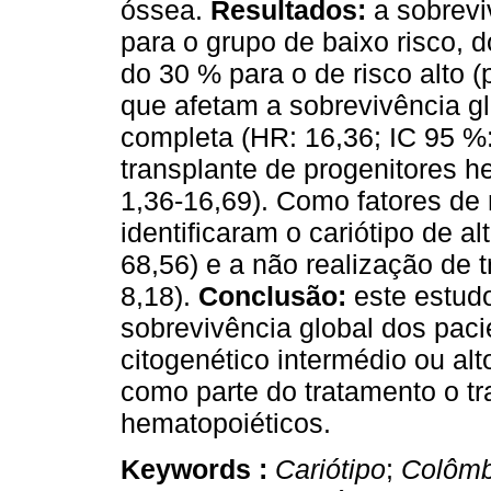
óssea.
Resultados:
a sobrevi
para o grupo de baixo risco, d
do 30 % para o de risco alto 
que afetam a sobrevivência gl
completa (HR: 16,36; IC 95 %:
transplante de progenitores h
1,36-16,69). Como fatores de 
identificaram o cariótipo de al
68,56) e a não realização de t
8,18).
Conclusão:
este estud
sobrevivência global dos pac
citogenético intermédio ou a
como parte do tratamento o tr
hematopoiéticos.
Keywords :
Cariótipo
;
Colômb