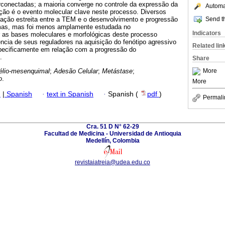
rconectadas; a maioria converge no controle da expressão da
Automat
ação é o evento molecular clave neste processo. Diversos
Send th
ação estreita entre a TEM e o desenvolvimento e progressão
as, mas foi menos amplamente estudada no
Indicators
 as bases moleculares e morfológicas deste processo
uência de seus reguladores na aquisição do fenótipo agressivo
Related lin
specificamente em relação com a progressão do
.
Share
More
télio-mesenquimal
;
Adesão Celular
;
Metástase
;
o
.
More
h
|
Spanish
·
text in Spanish
·
Spanish (
pdf
)
Permali
Cra. 51 D N° 62-29
Facultad de Medicina - Universidad de Antioquia
Medellín, Colombia
revistaiatreia@udea.edu.co