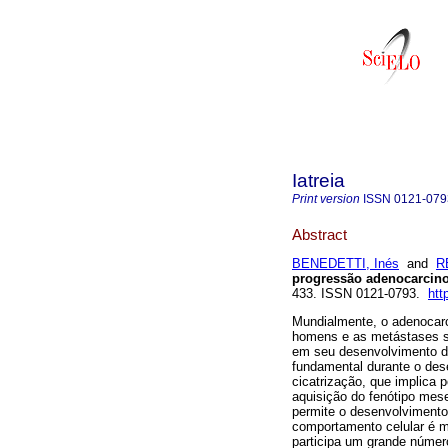
Iatreia
Print version
ISSN
0121-079
Abstract
BENEDETTI, Inés
and
R
progressão adenocarcino
433. ISSN 0121-0793.
htt
Mundialmente, o adenocarc
homens e as metástases sã
em seu desenvolvimento da
fundamental durante o des
cicatrização, que implica p
aquisição do fenótipo mese
permite o desenvolvimento
comportamento celular é 
participa um grande númer