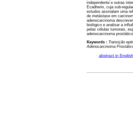
independente e outras inte
Ecadherin, cuja sub-regul
estudos assinalam uma rel
de metástase em carcinom
adenocarcinoma descrever
biológico e analisar a infl
pelas células tumorais, e
adenocarcinoma prostático
Keywords :
Transição epi
Adenocarcinoma Prostátic
·
abstract in Englis