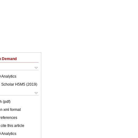
on Demand
 Analytics
 Scholar H5M5 (
2019
)
h (pdf)
 in xml format
 references
cite this article
 Analytics