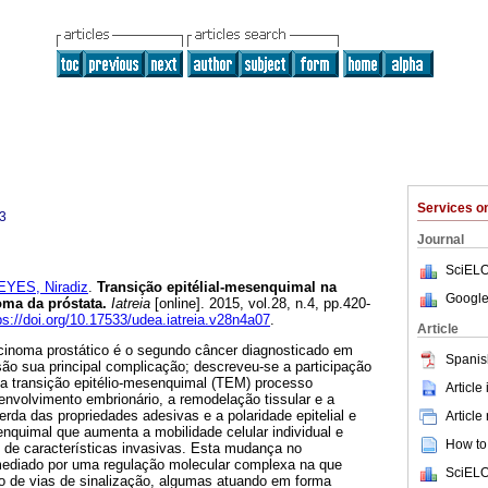
Services 
3
Journal
SciELO
EYES, Niradiz
.
Transição epitélial-mesenquimal na
Google
ma da próstata
.
Iatreia
[online]. 2015, vol.28, n.4, pp.420-
ps://doi.org/10.17533/udea.iatreia.v28n4a07
.
Article
inoma prostático é o segundo câncer diagnosticado em
Spanis
o sua principal complicação; descreveu-se a participação
 transição epitélio-mesenquimal (TEM) processo
Article
envolvimento embrionário, a remodelação tissular e a
erda das propriedades adesivas e a polaridade epitelial e
Article
nquimal que aumenta a mobilidade celular individual e
How to 
 de características invasivas. Esta mudança no
mediado por uma regulação molecular complexa na que
SciELO
o de vias de sinalização, algumas atuando em forma