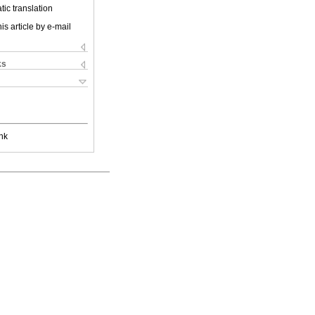
ic translation
is article by e-mail
ks
nk