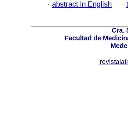
·
abstract in English
·
Cra. 
Facultad de Medicin
Medel
revistaia