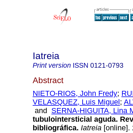
Iatreia
Print version
ISSN
0121-0793
Abstract
NIETO-RIOS, John Fredy
;
RU
VELASQUEZ, Luis Miguel
;
AL
and
SERNA-HIGUITA, Lina M
tubulointersticial aguda. Re
bibliográfica.
Iatreia
[online].