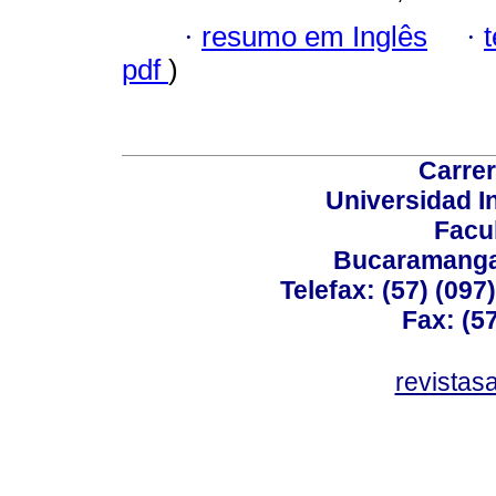
·
resumo em Inglês
·
pdf
)
Carrer
Universidad I
Facu
Bucaramanga,
Telefax: (57) (09
Fax: (5
revistas