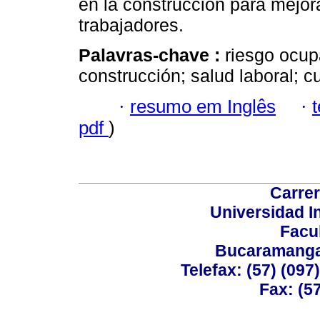
en la construcción para mejor
trabajadores.
Palavras-chave :
riesgo ocupa
construcción; salud laboral; cu
·
resumo em Inglês
·
pdf
)
Carrer
Universidad I
Facu
Bucaramanga,
Telefax: (57) (09
Fax: (5