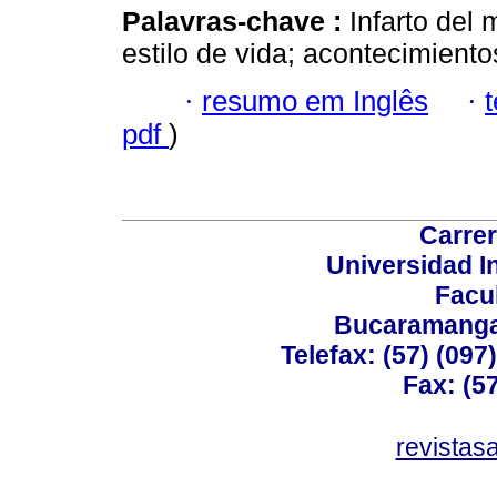
Palavras-chave :
Infarto del 
estilo de vida; acontecimient
·
resumo em Inglês
·
pdf
)
Carrer
Universidad I
Facu
Bucaramanga,
Telefax: (57) (09
Fax: (5
revistas