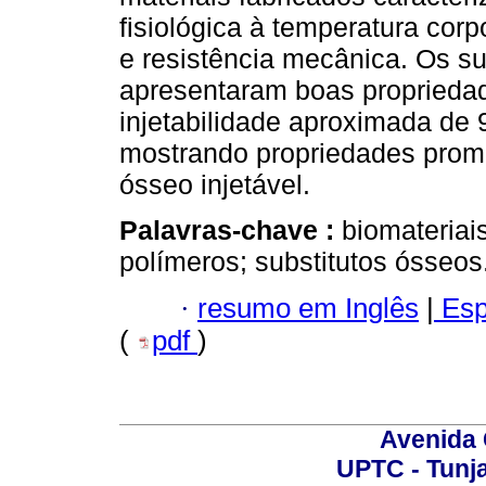
fisiológica à temperatura corp
e resistência mecânica. Os su
apresentaram boas proprieda
injetabilidade aproximada de 
mostrando propriedades promi
ósseo injetável.
Palavras-chave :
biomateriai
polímeros; substitutos ósseos
·
resumo em Inglês
|
Esp
(
pdf
)
Avenida 
UPTC - Tunj