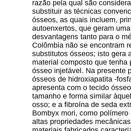
razão pela qual são consider
substituir as técnicas conven
ósseos, as quais incluem, pri
autoenxertos, que geram uma 
desvantagens tanto para o mé
Colômbia não se encontram r
substitutos ósseos; isto gera
material composto que tenha 
ósseo injetável. Na presente 
ósseos de hidroxiapatita -fos
apresenta com o tecido ósseo
tamanho e forma similar àque
osso; e a fibroína de seda ex
Bombyx mori, como polímero n
altas propriedades mecânicas
materiais fabricados caracte