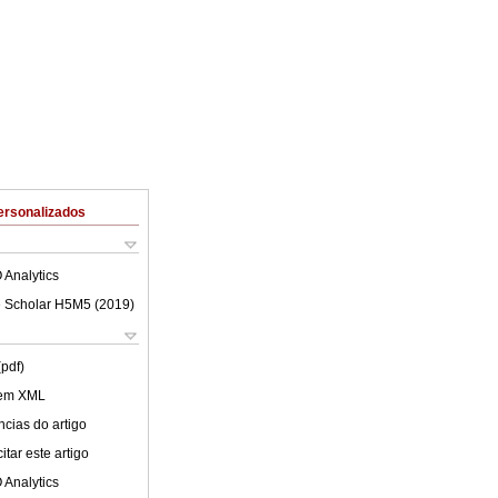
ersonalizados
 Analytics
 Scholar H5M5 (
2019
)
(pdf)
 em XML
cias do artigo
tar este artigo
 Analytics