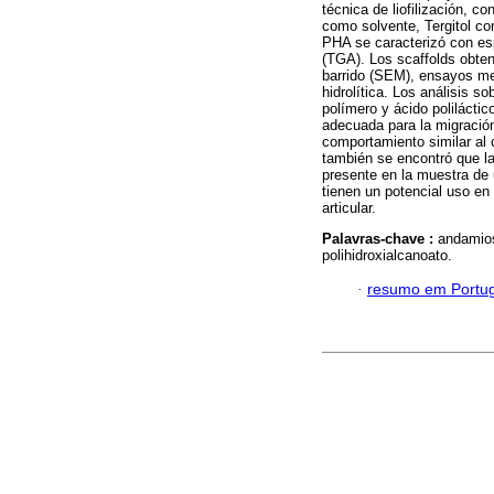
técnica de liofilización, c
como solvente, Tergitol co
PHA se caracterizó con esp
(TGA). Los scaffolds obten
barrido (SEM), ensayos m
hidrolítica. Los análisis s
polímero y ácido polilácti
adecuada para la migración
comportamiento similar al 
también se encontró que l
presente en la muestra de 
tienen un potencial uso en 
articular.
Palavras-chave :
andamios;
polihidroxialcanoato.
·
resumo em Portu