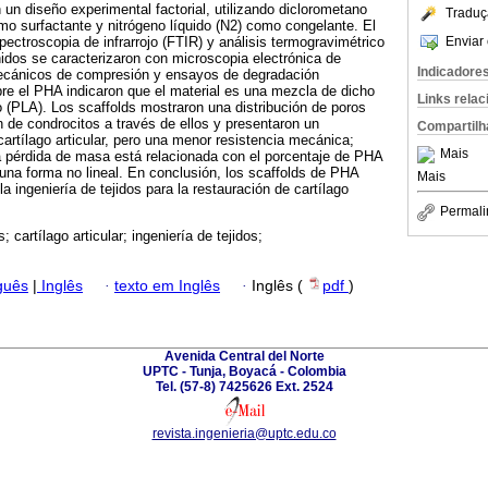
on un diseño experimental factorial, utilizando diclorometano
Traduç
mo surfactante y nitrógeno líquido (N2) como congelante. El
Enviar 
ectroscopia de infrarrojo (FTIR) y análisis termogravimétrico
idos se caracterizaron con microscopia electrónica de
Indicadore
ecánicos de compresión y ensayos de degradación
obre el PHA indicaron que el material es una mezcla de dicho
Links rela
co (PLA). Los scaffolds mostraron una distribución de poros
 de condrocitos a través de ellos y presentaron un
Compartilh
cartílago articular, pero una menor resistencia mecánica;
Mais
a pérdida de masa está relacionada con el porcentaje de PHA
una forma no lineal. En conclusión, los scaffolds de PHA
Mais
la ingeniería de tejidos para la restauración de cartílago
Permali
 cartílago articular; ingeniería de tejidos;
guês
|
Inglês
·
texto em Inglês
·
Inglês (
pdf
)
Avenida Central del Norte
UPTC - Tunja, Boyacá - Colombia
Tel. (57-8) 7425626 Ext. 2524
revista.ingenieria@uptc.edu.co