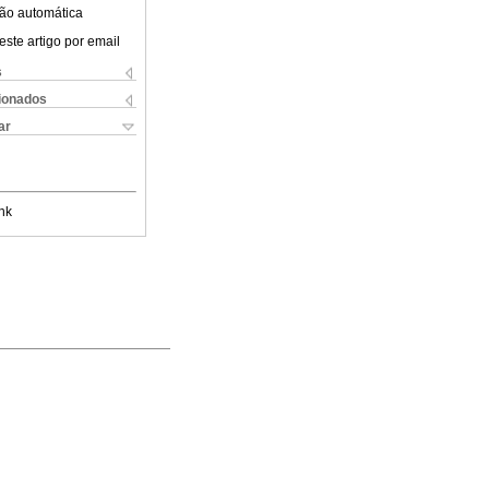
ão automática
este artigo por email
s
cionados
ar
nk