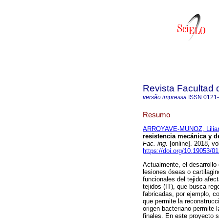
Revista Facultad 
versão impressa
ISSN
0121
Resumo
ARROYAVE-MUNOZ, Lilian
resistencia mecánica y d
Fac. ing.
[online]. 2018, v
https://doi.org/10.19053/
Actualmente, el desarrollo
lesiones óseas o cartilagi
funcionales del tejido afec
tejidos (IT), que busca reg
fabricadas, por ejemplo, c
que permite la reconstrucc
origen bacteriano permite l
finales. En este proyecto 