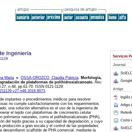
de Ingeniería
Serviços P
-1129
Journal
SciELO
a Maria
e
OSSA-OROZCO, Claudia Patricia
.
Morfología,
Google
egradación de plataformas de polihidroxialcanoato.
Rev.
ol.27, n.48, pp.61-70. ISSN 0121-1129.
Artigo
01211129.v27.n48.2018.8073
.
Inglês 
 de implantes o procedimientos médicos para resolver
nosas no cumple satisfactoriamente con los requerimientos
Artigo
tado; una solución alternativa es el uso de la ingeniería de
enerar el tejido con plataformas de crecimiento celular
Referên
on polímeros naturales, como el polihidroxialcanoato (PHA),
Como ci
ión del tejido gracias a su capacidad de degradación, y cuyo
a producción a gran escala y el control de las propiedades
SciELO
se desarrollaron scaffolds de PHA comercial, mediante la