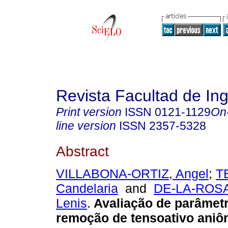
Revista Facultad de Ing
Print version
ISSN
0121-1129
On
line version
ISSN
2357-5328
Abstract
VILLABONA-ORTIZ, Angel
;
T
Candelaria
and
DE-LA-ROSA
Lenis
.
Avaliação de parâmet
remoção de tensoativo aniôn