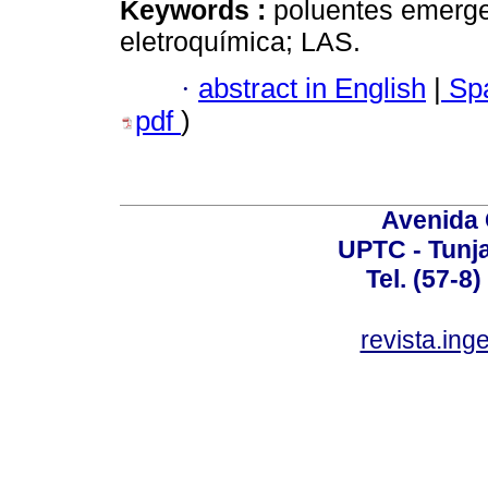
Keywords :
poluentes emergen
eletroquímica; LAS.
·
abstract in English
|
Spa
pdf
)
Avenida 
UPTC - Tunj
Tel. (57-8
revista.ing