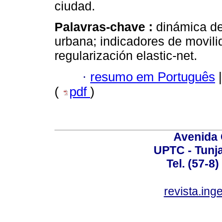
ciudad.
Palavras-chave :
dinámica d
urbana; indicadores de movilid
regularización elastic-net.
·
resumo em Português
|
(
pdf
)
Avenida 
UPTC - Tunj
Tel. (57-8
revista.ing