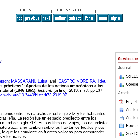
Services 
7
Journal
SciELO
rson
;
MASSARANI, Luisa
and
CASTRO MOREIRA, Ildeu
Google
 prácticos”: Aportes de los nativos amazónicos a las
natural (1846-1865).
hist.crit.
[online]. 2019, n.73, pp.137-
Article
ps://doi.org/10.7440/histcrit73.2019.07
.
English
Article
laciones entre los naturalistas del siglo XIX y los habitantes
Article
rasileña. La región fue un espacio predilecto entre los
 mitad del siglo XIX. En sus libros de viajes, los naturalistas
How to 
naturaleza, sino también sobre los habitantes locales y sus
, lo que los convierte en fuentes valiosas para comprender
SciELO
s y los nativos.