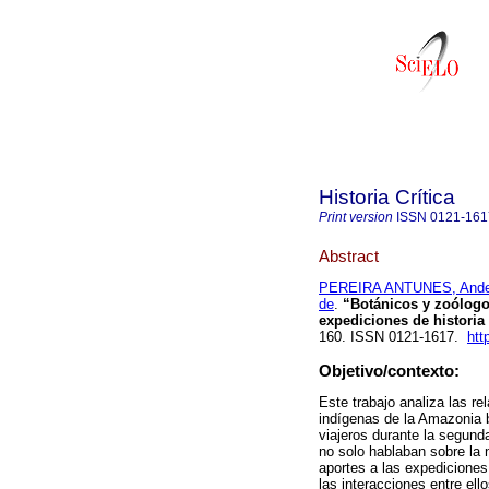
Historia Crítica
Print version
ISSN
0121-161
Abstract
PEREIRA ANTUNES, Ande
de
.
“Botánicos y zoólogos
expediciones de historia 
160. ISSN 0121-1617.
htt
Objetivo/contexto:
Este trabajo analiza las re
indígenas de la Amazonia b
viajeros durante la segunda
no solo hablaban sobre la 
aportes a las expediciones
las interacciones entre ello