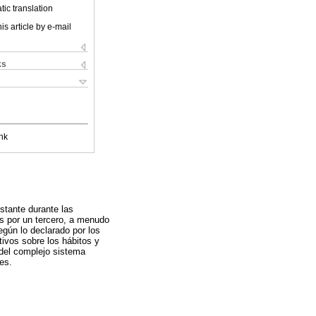
ic translation
is article by e-mail
ks
nk
stante durante las
as por un tercero, a menudo
egún lo declarado por los
ivos sobre los hábitos y
 del complejo sistema
es.