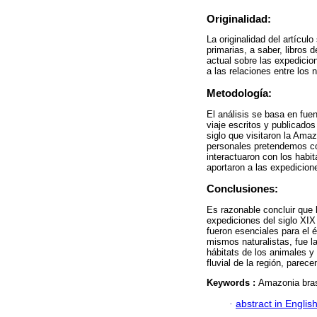
Originalidad:
La originalidad del artícul
primarias, a saber, libros d
actual sobre las expedicio
a las relaciones entre los 
Metodología:
El análisis se basa en fuen
viaje escritos y publicados
siglo que visitaron la Ama
personales pretendemos co
interactuaron con los habit
aportaron a las expedicione
Conclusiones:
Es razonable concluir que 
expediciones del siglo XIX
fueron esenciales para el é
mismos naturalistas, fue l
hábitats de los animales y
fluvial de la región, pare
Keywords :
Amazonia brasi
·
abstract in Englis