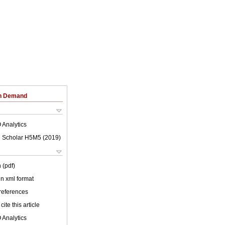
on Demand
 Analytics
 Scholar H5M5 (
2019
)
 (pdf)
 in xml format
 references
cite this article
 Analytics