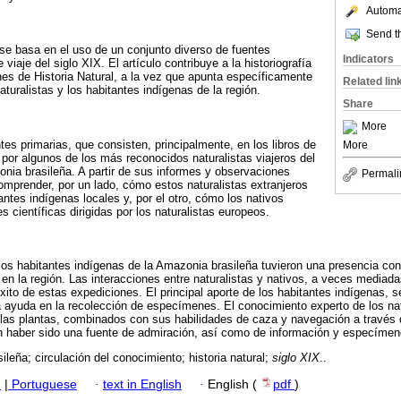
Automat
Send th
o se basa en el uso de un conjunto diverso de fuentes
Indicators
e viaje del siglo XIX. El artículo contribuye a la historiografía
nes de Historia Natural, a la vez que apunta específicamente
Related lin
naturalistas y los habitantes indígenas de la región.
Share
More
tes primarias, que consisten, principalmente, en los libros de
More
 por algunos de los más reconocidos naturalistas viajeros del
zonia brasileña. A partir de sus informes y observaciones
Permali
mprender, por un lado, cómo estos naturalistas extranjeros
antes indígenas locales y, por el otro, cómo los nativos
s científicas dirigidas por los naturalistas europeos.
los habitantes indígenas de la Amazonia brasileña tuvieron una presencia con
 en la región. Las interacciones entre naturalistas y nativos, a veces mediad
xito de estas expediciones. El principal aporte de los habitantes indígenas, s
a ayuda en la recolección de especímenes. El conocimiento experto de los nat
 las plantas, combinados con sus habilidades de caza y navegación a través
cen haber sido una fuente de admiración, así como de información y especímen
leña; circulación del conocimiento; historia natural;
siglo XIX
..
h
|
Portuguese
·
text in English
·
English (
pdf
)