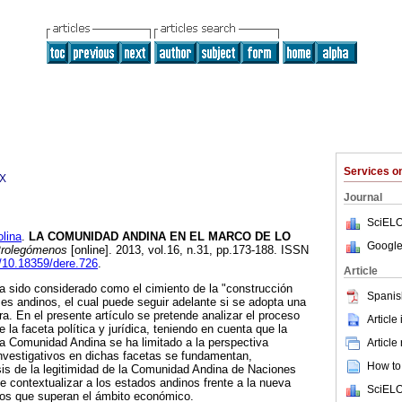
Services 
2X
Journal
SciELO
lina
.
LA COMUNIDAD ANDINA EN EL MARCO DE LO
Google
rolegómenos
[online]. 2013, vol.16, n.31, pp.173-188. ISSN
g/10.18359/dere.726
.
Article
a sido considerado como el cimiento de la "construcción
Spanis
íses andinos, el cual puede seguir adelante si se adopta una
ra. En el presente artículo se pretende analizar el proceso
Article
 la faceta política y jurídica, teniendo en cuenta que la
a Comunidad Andina se ha limitado a la perspectiva
Article
vestigativos en dichas facetas se fundamentan,
How to 
isis de la legitimidad de la Comunidad Andina de Naciones
e contextualizar a los estados andinos frente a la nueva
SciELO
tos que superan el ámbito económico.