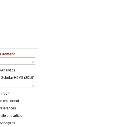
on Demand
 Analytics
 Scholar H5M5 (
2019
)
h (pdf)
 in xml format
 references
cite this article
 Analytics