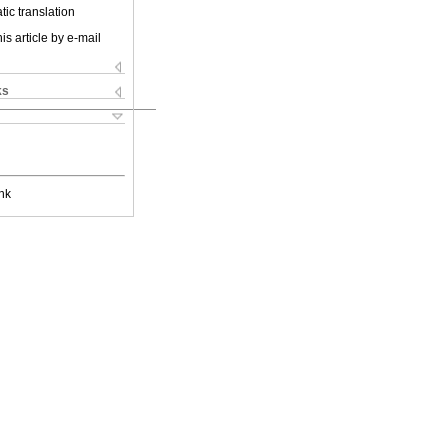
ic translation
is article by e-mail
ks
nk