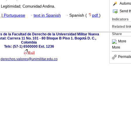
Automat
; Legitimidad; Comunidad Andina.
Send th
h
|
Portuguese
·
text in Spanish
·
Spanish (
pdf
)
Indicators
Related lin
Share
s de la Facultad de Derecho de la Universidad Militar Nueva
al: Carrera 11 No. 101 - 80 Bloque B Piso 1. Bogotá D. C.,
More
Colombia
Tels: (57-1) 6500000 Ext. 1236
More
Permali
derechos.valores@unimilitar.edu.co