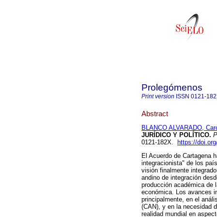
Prolegómenos
Print version
ISSN
0121-18
Abstract
BLANCO ALVARADO, Caro
JURÍDICO Y POLÍTICO
.
P
0121-182X.
https://doi.or
El Acuerdo de Cartagena h
integracionista" de los pa
visión finalmente integrado
andino de integración desde
producción académica de l
económica. Los avances in
principalmente, en el anál
(CAN), y en la necesidad d
realidad mundial en aspec