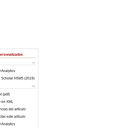
Personalizados
 Analytics
 Scholar H5M5 (
2019
)
l (pdf)
lo en XML
cias del artículo
tar este artículo
 Analytics