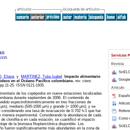
as
Servicios 
1935
Revista
SciELO
 Eliana
y
MARTINEZ, Tulia Isabel
.
Impacto alimentario
Google
ideos en el Océano Pacífico colombiano
.
rev. cienc.
, pp.11-25. ISSN 0121-1935.
Articulo
limentario de los copépodos en nueve estaciones localizadas
Españo
ombiana durante septiembre de 2006. El contenido de
medido espectrofotométricamente en tres fracciones de
Articu
μm), mediano (500-1000 μm) y grande (> 1000 μm); y se
 considerando una tasa de evacuación de 0.702 h-1 que fue
Referen
e manera experimental. Considerando la abundancia de cada
Como ci
 de clorofila-a en cada estación, se cuantificó el impacto
taje de la biomasa fitoplanctónica disponible. Los
SciELO
 fueron significativamente más abundantes en la zona de