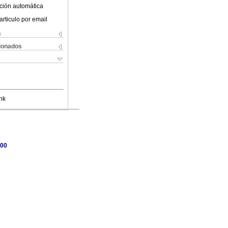
ción automática
articulo por email
s
cionados
nk
-00