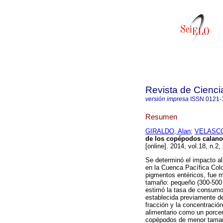
Revista de Cienci
versión impresa
ISSN
0121-
Resumen
GIRALDO, Alan
;
VELASCO,
de los copépodos calano
[online]. 2014, vol.18, n.2
Se determinó el impacto a
en la Cuenca Pacífica Col
pigmentos entéricos, fue 
tamaño: pequeño (300-500 
estimó la tasa de consumo
establecida previamente d
fracción y la concentración
alimentario como un porcen
copépodos de menor tamaño