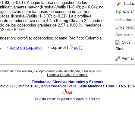
21.83; p=0.01). Aunque la tasa de ingestión de los
Traduc
nificativamente mayor (Kruskal-Wallis H=6.48; p= 0.04), no
Enviar 
ignificativas entre las tasas de consumo de las tres
adas (Kruskal-Wallis H=3.07; p=0.21). La clorofila-a
Indicadore
na de estudio estuvo entre 4.4 a 9.5 mg Clo-a m-2, siendo el
dio de los copépodos grandes de 2.57 ± 0.80 %, medianos
Links rela
 12.06 ± 5.99%
Compartir
 ingestión; clorofila; copépodos; océano Pacífico; Colombia.
Otros
s
·
texto en Español
·
Español (
pdf
)
Otros
Permali
tenido de esta revista, excepto dónde está identificado, está bajo una
Licencia Creative Commons
Facultad de Ciencias Naturales y Exactas
ificio 320, Oficina 1041, Universidad del Valle, Sede Meléndez. Calle 13 No. 100
revista.ciencias@correounivalle.edu.co