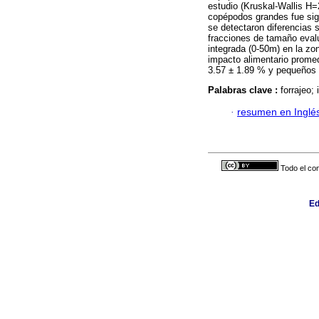
estudio (Kruskal-Wallis H=
copépodos grandes fue sig
se detectaron diferencias s
fracciones de tamaño evalu
integrada (0-50m) en la zo
impacto alimentario prome
3.57 ± 1.89 % y pequeños
Palabras clave :
forrajeo;
·
resumen en Inglé
Todo el con
Ed