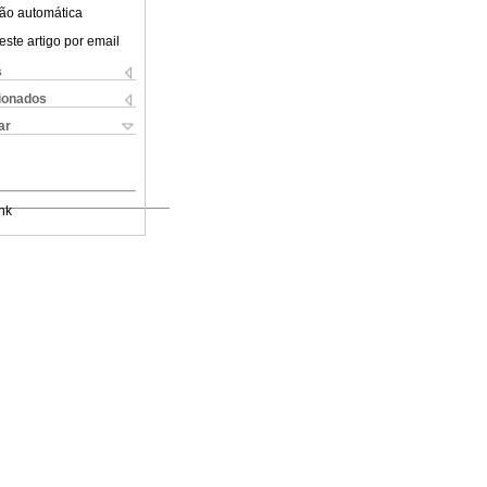
ão automática
este artigo por email
s
cionados
ar
nk