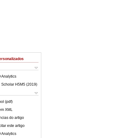
ersonalizados
 Analytics
 Scholar H5M5 (
2019
)
ol (pdf)
 em XML
cias do artigo
tar este artigo
 Analytics