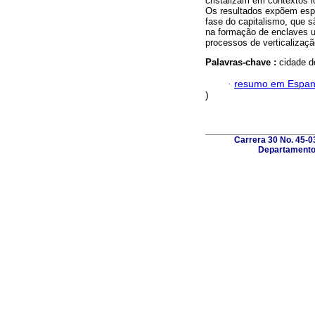
cristalizam em contextos 
Os resultados expõem espe
fase do capitalismo, que 
na formação de enclaves u
processos de verticalizaçã
Palavras-chave :
cidade d
·
resumo em Espan
)
Carrera 30 No. 45-0
Departamento 