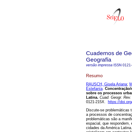
Cuadernos de Geo
Geografía
versão impressa
ISSN
0121
Resumo
RAUSCH, Gisela Ariana
;
M
Estefanía
.
Concentração/d
sobre os processos urb
Latina.
Cuad. Geogr. Rev.
0121-215X.
https://doi.o
Discute-se problemáticas t
a processos de concentra
problemáticas são a manife
espacial, que respondem, e
cidades da América Latina.