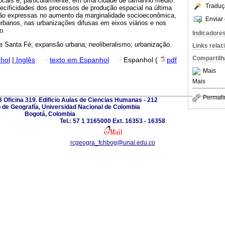
locais e, particularmente, em uma cidade de tamanho médio.
Traduç
cificidades dos processos de produção espacial na última
são expressas no aumento da marginalidade socioeconômica,
Enviar 
rbanos, nas urbanizações difusas em eixos viários e nos
o.
Indicadore
e Santa Fé; expansão urbana; neoliberalismo; urbanização.
Links rela
Compartilh
hol
|
Inglês
·
texto em Espanhol
·
Espanhol (
pdf
Mais
Mais
Permali
3 Oficina 319. Edificio Aulas de Ciencias Humanas - 212
de Geografía, Universidad Nacional de Colombia
Bogotá, Colombia
Tel.: 57 1 3165000 Ext. 16353 - 16358
rcgeogra_fchbog@unal.edu.co