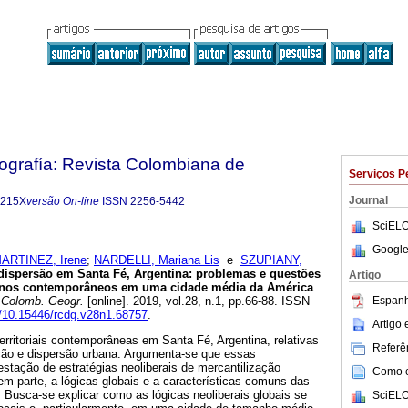
grafía: Revista Colombiana de
Serviços P
Journal
-215X
versão On-line
ISSN
2256-5442
SciELO
Google
ARTINEZ, Irene
;
NARDELLI, Mariana Lis
e
SZUPIANY,
ispersão em Santa Fé, Argentina: problemas e questões
Artigo
anos contemporâneos em uma cidade média da América
Espanh
 Colomb. Geogr.
[online]. 2019, vol.28, n.1, pp.66-88. ISSN
rg/10.15446/rcdg.v28n1.68757
.
Artigo
erritoriais contemporâneas em Santa Fé, Argentina, relativas
Referên
ção e dispersão urbana. Argumenta-se que essas
stação de estratégias neoliberais de mercantilização
Como ci
m parte, a lógicas globais e a características comuns das
 Busca-se explicar como as lógicas neoliberais globais se
SciELO