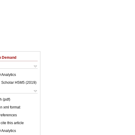
on Demand
 Analytics
 Scholar H5M5 (
2019
)
h (pdf)
 in xml format
 references
cite this article
 Analytics