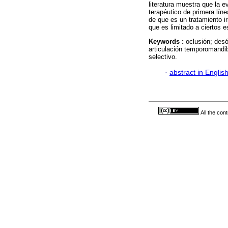
literatura muestra que la 
terapéutico de primera lín
de que es un tratamiento ir
que es limitado a ciertos 
Keywords :
oclusión; desó
articulación temporomandibu
selectivo.
·
abstract in Englis
All the con