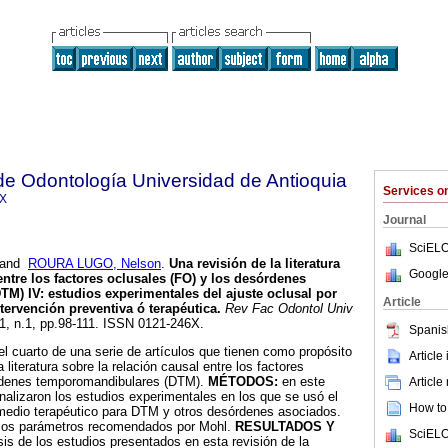
de Odontología Universidad de Antioquia
Services 
6X
Journal
SciELO
and
ROURA LUGO, Nelson
.
Una revisión de la literatura
Google
entre los factores oclusales (FO) y los desórdenes
TM) IV
:
estudios experimentales del ajuste oclusal por
Article
tervención preventiva ó terapéutica
.
Rev Fac Odontol Univ
21, n.1, pp.98-111. ISSN 0121-246X.
Spanis
l cuarto de una serie de artículos que tienen como propósito
Article
 literatura sobre la relación causal entre los factores
órdenes temporomandibulares (DTM).
MÉTODOS:
en este
Article
analizaron los estudios experimentales en los que se usó el
How to 
medio terapéutico para DTM y otros desórdenes asociados.
n los parámetros recomendados por Mohl.
RESULTADOS Y
SciELO
sis de los estudios presentados en esta revisión de la