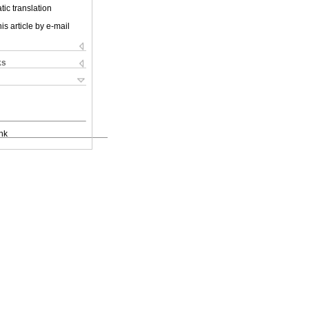
ic translation
is article by e-mail
ks
nk