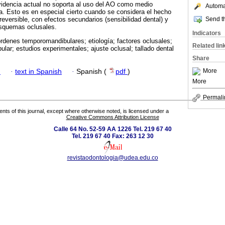
evidencia actual no soporta al uso del AO como medio
Automat
ea. Esto es en especial cierto cuando se considera el hecho
Send th
reversible, con efectos secundarios (sensibilidad dental) y
esquemas oclusales.
Indicators
rdenes temporomandibulares; etiología; factores oclusales;
Related lin
lar; estudios experimentales; ajuste oclusal; tallado dental
Share
More
h
·
text in Spanish
·
Spanish (
pdf
)
More
Permali
tents of this journal, except where otherwise noted, is licensed under a
Creative Commons Attribution License
Calle 64 No. 52-59 AA 1226 Tel. 219 67 40
Tel. 219 67 40 Fax: 263 12 30
revistaodontologia@udea.edu.co