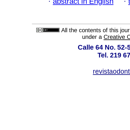
·
abstract in English
·
All the contents of this jo
under a
Creative 
Calle 64 No. 52-
Tel. 219 6
revistaodon