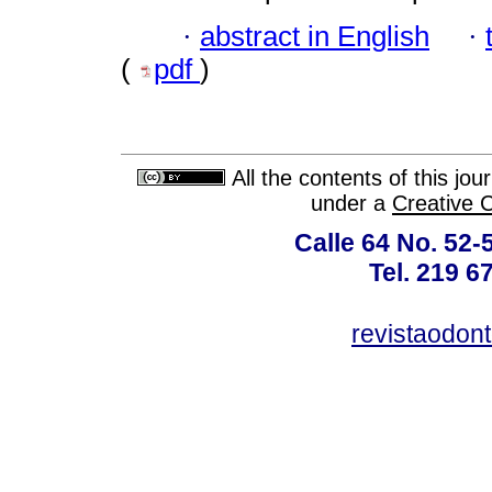
·
abstract in English
·
(
pdf
)
All the contents of this jo
under a
Creative 
Calle 64 No. 52-
Tel. 219 6
revistaodon