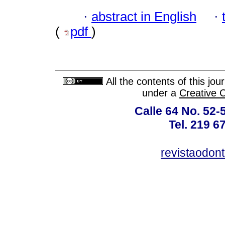
·
abstract in English
·
(
pdf
)
All the contents of this jo
under a
Creative 
Calle 64 No. 52-
Tel. 219 6
revistaodon