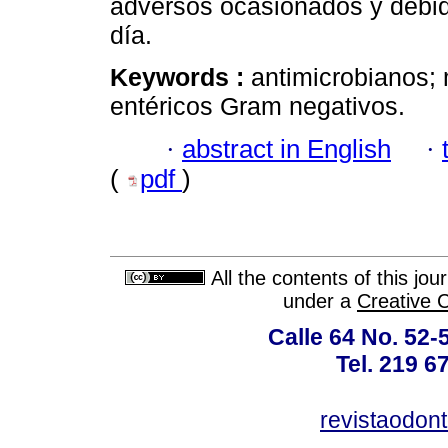
adversos ocasionados y debido
día.
Keywords :
antimicrobianos; m
entéricos Gram negativos.
·
abstract in English
·
(
pdf
)
All the contents of this jo
under a
Creative 
Calle 64 No. 52-
Tel. 219 6
revistaodon