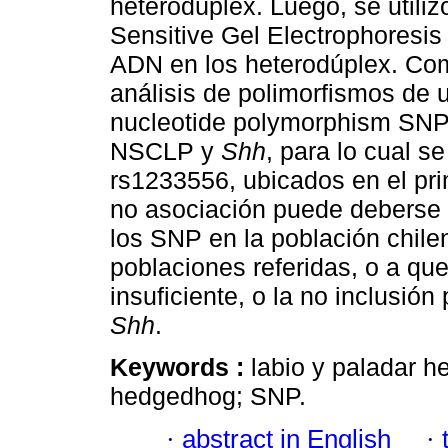
heterodúplex. Luego, se utiliz
Sensitive Gel Electrophoresis 
ADN en los heterodúplex. Com
análisis de polimorfismos de u
nucleotide polymorphism SNP)
NSCLP y
Shh
, para lo cual s
rs1233556, ubicados en el pri
no asociación puede deberse a
los SNP en la población chilen
poblaciones referidas, o a q
insuficiente, o la no inclusión
Shh
.
Keywords :
labio y paladar h
hedgedhog; SNP.
·
abstract in English
·