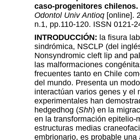
caso-progenitores chilenos
.
Odontol Univ Antioq
[online]. 
n.1, pp.110-120. ISSN 0121-2
INTRODUCCIÓN:
la fisura la
sindrómica, NSCLP (del inglé
Nonsyndromic cleft lip and pa
las malformaciones congénit
frecuentes tanto en Chile com
del mundo. Presenta un modo d
interactúan varios genes y el
experimentales han demostrad
hedgedhog (
Shh
) en la migrac
en la transformación epitelio
estructuras medias craneofaci
embrionario, es probable una 