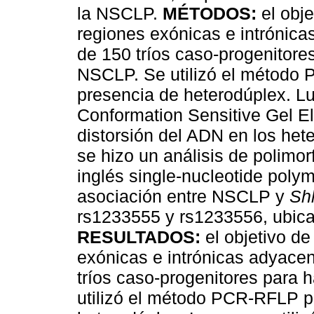
la NSCLP.
MÉTODOS:
el obje
regiones exónicas e intrónic
de 150 tríos caso-progenitores
NSCLP. Se utilizó el método 
presencia de heterodúplex. Lue
Conformation Sensitive Gel El
distorsión del ADN en los het
se hizo un análisis de polimor
inglés single-nucleotide pol
asociación entre NSCLP y
Sh
rs1233555 y rs1233556, ubica
RESULTADOS:
el objetivo de
exónicas e intrónicas adyace
tríos caso-progenitores para 
utilizó el método PCR-RFLP p