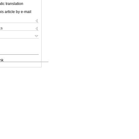
ic translation
is article by e-mail
ks
nk