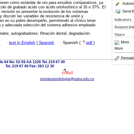
ienen como estándar de oro para estudios comparativos, ya
Automat
colo de grabado ácido con ácido ortofosfórico al 35 o 37%. El
Send th
e revisión es presentar la evolución de los sistemas
 discutir las variables de resistencia de unión y
Indicators
enen en su pobre desempeño, permitiendo al clínico tener
ca y adecuada selección del sistema adhesivo empleado.
Related lin
ales; autograbadores; filtración dental; degradación.
Share
More
h
·
text in English
|
Spanish
·
Spanish (
pdf
)
More
Permali
le 64 No. 52-59 AA 1226 Tel. 219 67 40
Tel. 219 67 40 Fax: 263 12 30
revistaodontologia@udea.edu.co