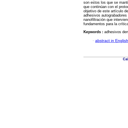
son estos los que se mant
que continúan con el proto
objetivo de este artículo d
adhesivos autograbadores y
nanofiltración que intervi
fundamentos para la críti
Keywords :
adhesivos dent
·
abstract in Englis
Cal