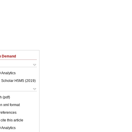
on Demand
 Analytics
 Scholar H5M5 (
2019
)
h (pdf)
 in xml format
 references
cite this article
 Analytics