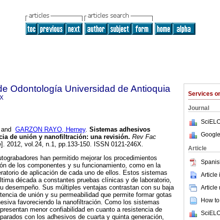
de Odontología Universidad de Antioquia
Services 
6X
Journal
SciELO
and
GARZON RAYO, Herney
.
Sistemas adhesivos
Google
cia de unión y nanofiltración
:
una revisión
.
Rev Fac
e]. 2012, vol.24, n.1, pp.133-150. ISSN 0121-246X.
Article
tograbadores han permitido mejorar los procedimientos
Spanis
ción de los componentes y su funcionamiento, como en la
ratorio de aplicación de cada uno de ellos. Estos sistemas
Article
ltima década a constantes pruebas clínicas y de laboratorio,
 su desempeño. Sus múltiples ventajas contrastan con su baja
Article
stencia de unión y su permeabilidad que permite formar gotas
How to 
hesiva favoreciendo la nanofiltración. Como los sistemas
resentan menor confiabilidad en cuanto a resistencia de
SciELO
mparados con los adhesivos de cuarta y quinta generación,