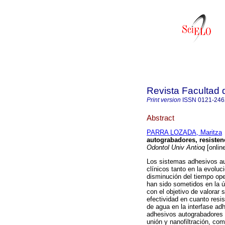
Revista Facultad 
Print version
ISSN
0121-24
Abstract
PARRA LOZADA, Maritza
autograbadores, resisten
Odontol Univ Antioq
[onlin
Los sistemas adhesivos au
clínicos tanto en la evolu
disminución del tiempo ope
han sido sometidos en la ú
con el objetivo de valorar
efectividad en cuanto resi
de agua en la interfase ad
adhesivos autograbadores p
unión y nanofiltración, co