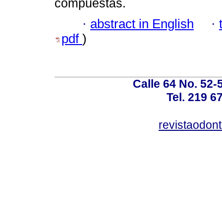
compuestas.
·
abstract in English
·
pdf
)
Calle 64 No. 52-
Tel. 219 6
revistaodon