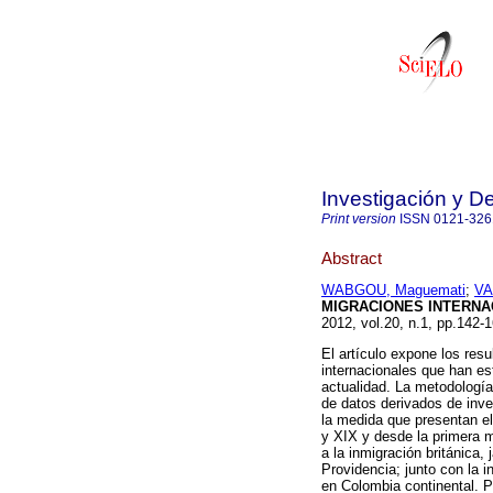
Investigación y De
Print version
ISSN
0121-326
Abstract
WABGOU, Maguemati
;
VA
MIGRACIONES INTERNA
2012, vol.20, n.1, pp.142
El artículo expone los resu
internacionales que han es
actualidad. La metodología
de datos derivados de inve
la medida que presentan el
y XIX y desde la primera m
a la inmigración británica,
Providencia; junto con la i
en Colombia continental. P