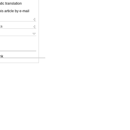
ic translation
is article by e-mail
ks
nk