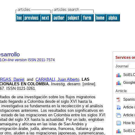
sarrollo
Services 
1
On-line version
ISSN
2011-7574
Journal
SciELO
RGAS, Daniel
and
CARABALI, Juan Alberto
.
LAS
Google
CIONALES EN COLOMBIA
.
Investig. desarro.
[online].
-167. ISSN 0121-3261.
Article
ltados de una investigación sobre los flujos migratorios
Spanis
tado llegando a Colombia desde el siglo XVI hasta la
 investigativa se fundamenta en la recolección y el análisis
Article
stigaciones anteriores. Los resultados son significativos en
 estado de las migraciones en Colombia entre los siglos XVI
Article
itad del siglo XX hasta la actualidad. Por un lado, engloban
How to 
 jamaiquina y africana en las islas de San Andrés y
nmigración árabe, judía, alemana, francesa, italiana y gitana
SciELO
or otro, aluden a las migraciones japonesas, suramericanas,