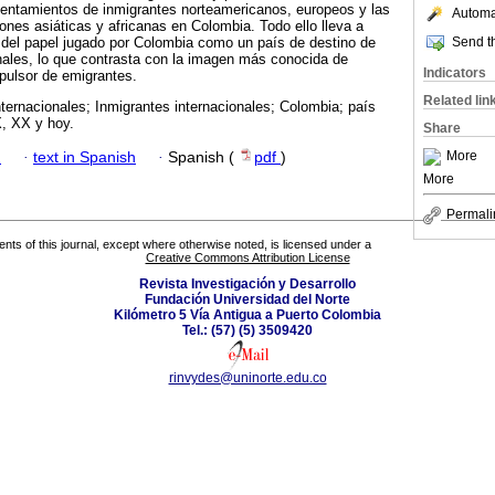
sentamientos de inmigrantes norteamericanos, europeos y las
Automat
nes asiáticas y africanas en Colombia. Todo ello lleva a
Send th
 del papel jugado por Colombia como un país de destino de
nales, lo que contrasta con la imagen más conocida de
Indicators
ulsor de emigrantes.
Related lin
ternacionales; Inmigrantes internacionales; Colombia; país
X, XX y hoy.
Share
More
h
·
text in Spanish
·
Spanish (
pdf
)
More
Permali
tents of this journal, except where otherwise noted, is licensed under a
Creative Commons Attribution License
Revista Investigación y Desarrollo
Fundación Universidad del Norte
Kilómetro 5 Vía Antigua a Puerto Colombia
Tel.: (57) (5) 3509420
rinvydes@uninorte.edu.co