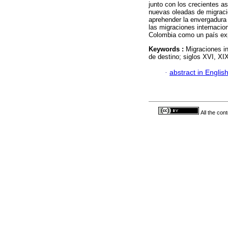
junto con los crecientes a
nuevas oleadas de migracio
aprehender la envergadura
las migraciones internacio
Colombia como un país exp
Keywords :
Migraciones in
de destino; siglos XVI, XI
·
abstract in Englis
All the con