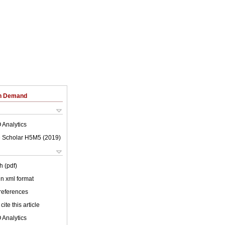
on Demand
 Analytics
 Scholar H5M5 (
2019
)
h (pdf)
 in xml format
 references
cite this article
 Analytics