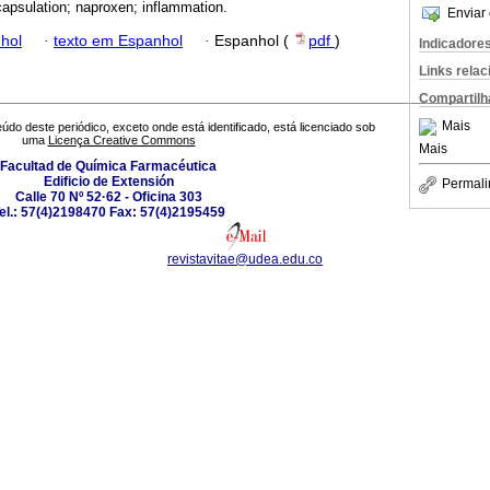
apsulation; naproxen; inflammation.
Enviar 
hol
·
texto em Espanhol
·
Espanhol (
pdf
)
Indicadore
Links rela
Compartilh
Mais
údo deste periódico, exceto onde está identificado, está licenciado sob
uma
Licença Creative Commons
Mais
Facultad de Química Farmacéutica
Edificio de Extensión
Permali
Calle 70 Nº 52·62 - Oficina 303
el.: 57(4)2198470 Fax: 57(4)2195459
revistavitae@udea.edu.co