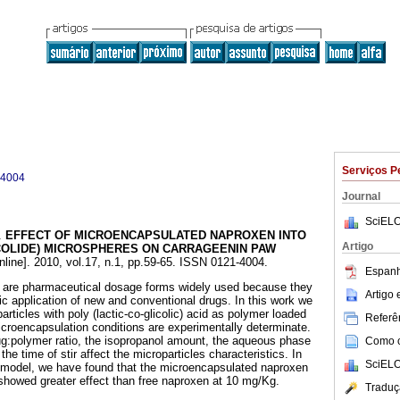
Serviços P
-4004
Journal
SciELO
.
EFFECT OF MICROENCAPSULATED NAPROXEN INTO
Artigo
COLIDE) MICROSPHERES ON CARRAGEENIN PAW
nline]. 2010, vol.17, n.1, pp.59-65. ISSN 0121-4004.
Espanh
 are pharmaceutical dosage forms widely used because they
Artigo
c application of new and conventional drugs. In this work we
ticles with poly (lactic-co-glicolic) acid as polymer loaded
Referên
croencapsulation conditions are experimentally determinate.
g:polymer ratio, the isopropanol amount, the aqueous phase
Como ci
he time of stir affect the microparticles characteristics. In
SciELO
model, we have found that the microencapsulated naproxen
howed greater effect than free naproxen at 10 mg/Kg.
Traduç