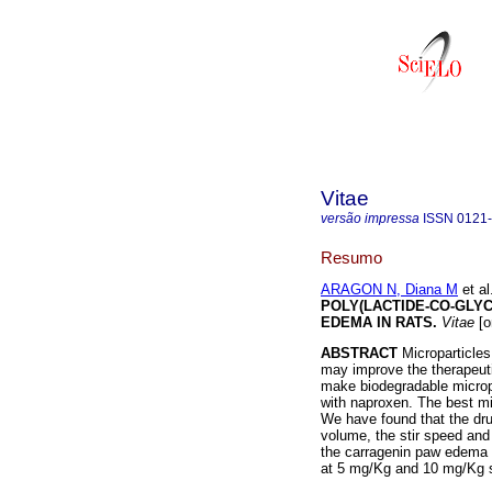
Vitae
versão impressa
ISSN
0121
Resumo
ARAGON N, Diana M
et al
POLY(LACTIDE-CO-GLY
EDEMA IN RATS
.
Vitae
[o
ABSTRACT
Microparticles
may improve the therapeuti
make biodegradable micropar
with naproxen. The best mi
We have found that the dru
volume, the stir speed and t
the carragenin paw edema 
at 5 mg/Kg and 10 mg/Kg s