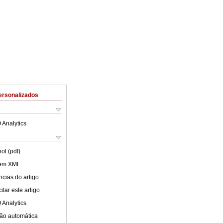
ersonalizados
 Analytics
ol (pdf)
 em XML
cias do artigo
tar este artigo
 Analytics
ão automática