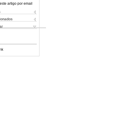
este artigo por email
s
cionados
ar
nk