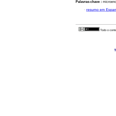
Palavras-chave :
microenc
·
resumo em Espan
Todo o conte
T