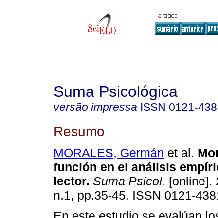
Suma Psicológica
versão impressa
ISSN
0121-438
Resumo
MORALES, Germán
et al.
Mor
función en el análisis empíri
lector
.
Suma Psicol.
[online]. 
n.1, pp.35-45. ISSN 0121-438
En este estudio se evalúan lo