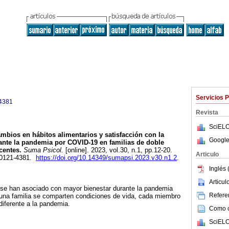
Servicios 
4381
Revista
SciELO
mbios en hábitos alimentarios y satisfacción con la
Google
ante la pandemia por COVID-19 en familias de doble
centes.
Suma Psicol.
[online]. 2023, vol.30, n.1, pp.12-20.
Articulo
 0121-4381.
https://doi.org/10.14349/sumapsi.2023.v30.n1.2
.
Inglés 
Articu
s se han asociado con mayor bienestar durante la pandemia
Referen
na familia se comparten condiciones de vida, cada miembro
iferente a la pandemia.
Como ci
SciELO