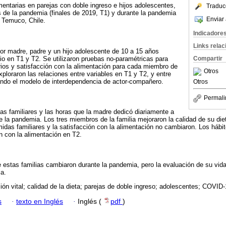
mentarias en parejas con doble ingreso e hijos adolescentes,
Traduc
 de la pandemia (finales de 2019, T1) y durante la pandemia
Enviar 
 Temuco, Chile.
Indicadore
Links rela
or madre, padre y un hijo adolescente de 10 a 15 años
io en T1 y T2. Se utilizaron pruebas no-paramétricas para
Compartir
ios y satisfacción con la alimentación para cada miembro de
Otros
xploraron las relaciones entre variables en T1 y T2, y entre
ando el modelo de interdependencia de actor-compañero.
Otros
Permali
as familiares y las horas que la madre dedicó diariamente a
 la pandemia. Los tres miembros de la familia mejoraron la calidad de su die
idas familiares y la satisfacción con la alimentación no cambiaron. Los hábit
ón con la alimentación en T2.
e estas familias cambiaron durante la pandemia, pero la evaluación de su vida 
a.
ión vital; calidad de la dieta; parejas de doble ingreso; adolescentes; COVID-
s
·
texto en Inglés
·
Inglés (
pdf
)