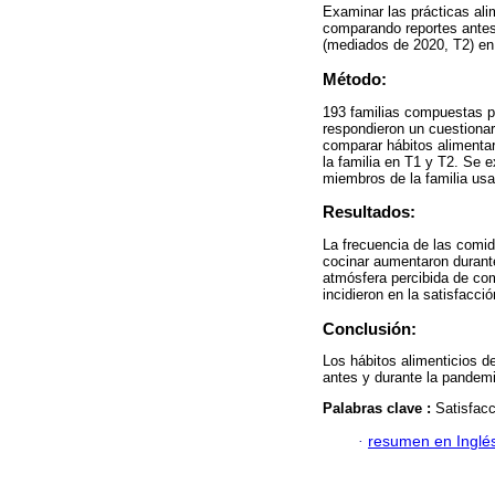
Examinar las prácticas ali
comparando reportes antes
(mediados de 2020, T2) en
Método:
193 familias compuestas p
respondieron un cuestionar
comparar hábitos alimentar
la familia en T1 y T2. Se e
miembros de la familia us
Resultados:
La frecuencia de las comid
cocinar aumentaron durante
atmósfera percibida de com
incidieron en la satisfacci
Conclusión:
Los hábitos alimenticios d
antes y durante la pandemi
Palabras clave :
Satisfacc
·
resumen en Inglé