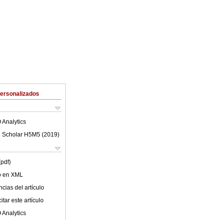
Personalizados
 Analytics
 Scholar H5M5 (
2019
)
(pdf)
lo en XML
cias del artículo
tar este artículo
 Analytics