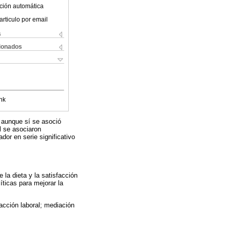
ción automática
articulo por email
s
cionados
nk
n, aunque sí se asoció
al se asociaron
dor en serie significativo
 la dieta y la satisfacción
íticas para mejorar la
facción laboral; mediación