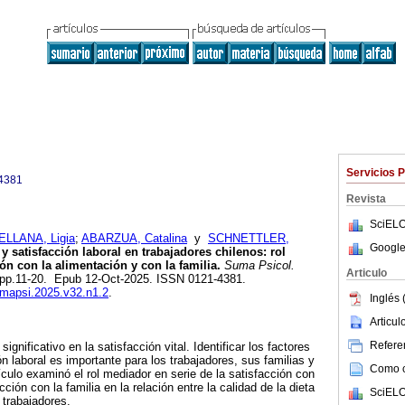
Servicios 
4381
Revista
SciELO
LLANA, Ligia
;
ABARZUA, Catalina
y
SCHNETTLER,
Google
 y satisfacción laboral en trabajadores chilenos: rol
ón con la alimentación y con la familia.
Suma Psicol.
Articulo
1, pp.11-20. Epub 12-Oct-2025. ISSN 0121-4381.
sumapsi.2025.v32.n1.2
.
Inglés 
Articu
Referen
significativo en la satisfacción vital. Identificar los factores
n laboral es importante para los trabajadores, sus familias y
Como ci
tículo examinó el rol mediador en serie de la satisfacción con
cción con la familia en la relación entre la calidad de la dieta
SciELO
 trabajadores.