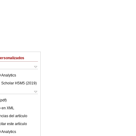
Personalizados
 Analytics
 Scholar H5M5 (
2019
)
(pdf)
lo en XML
cias del artículo
tar este artículo
 Analytics