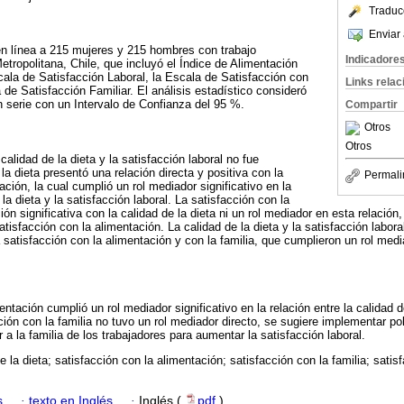
Traduc
Enviar 
en línea a 215 mujeres y 215 hombres con trabajo
Indicadore
tropolitana, Chile, que incluyó el Índice de Alimentación
ala de Satisfacción Laboral, la Escala de Satisfacción con
Links rela
 de Satisfacción Familiar. El análisis estadístico consideró
 serie con un Intervalo de Confianza del 95 %.
Compartir
Otros
Otros
 calidad de la dieta y la satisfacción laboral no fue
 la dieta presentó una relación directa y positiva con la
Permali
ación, la cual cumplió un rol mediador significativo en la
 la dieta y la satisfacción laboral. La satisfacción con la
ión significativa con la calidad de la dieta ni un rol mediador en esta relació
atisfacción con la alimentación. La calidad de la dieta y la satisfacción labor
satisfacción con la alimentación y con la familia, que cumplieron un rol media
entación cumplió un rol mediador significativo en la relación entre la calidad de
ción con la familia no tuvo un rol mediador directo, se sugiere implementar pol
r a la familia de los trabajadores para aumentar la satisfacción laboral.
e la dieta; satisfacción con la alimentación; satisfacción con la familia; satis
s
·
texto en Inglés
·
Inglés (
pdf
)