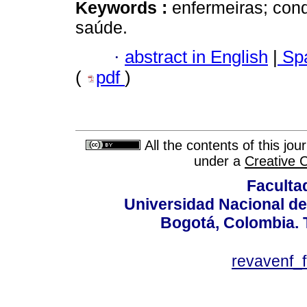
Keywords :
enfermeiras; cond
saúde.
·
abstract in English
|
Spa
(
pdf
)
All the contents of this jo
under a
Creative 
Faculta
Universidad Nacional de
Bogotá, Colombia. T
revavenf_