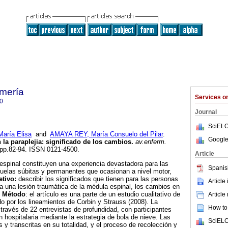
mería
Services 
0
Journal
SciELO
ría Elisa
and
AMAYA REY, María Consuelo del Pilar
.
Google
 la paraplejia
:
significado de los cambios
.
av.enferm.
, pp.82-94. ISSN 0121-4500.
Article
espinal constituyen una experiencia devastadora para las
Spanis
cuelas súbitas y permanentes que ocasionan a nivel motor,
etivo:
describir los significados que tienen para las personas
Article
 a una lesión traumática de la médula espinal, los cambios en
.
Método
: el artículo es una parte de un estudio cualitativo de
Article
o por los lineamientos de Corbin y Strauss (2008). La
How to 
 través de 22 entrevistas de profundidad, con participantes
n hospitalaria mediante la estrategia de bola de nieve. Las
SciELO
 y transcritas en su totalidad, y el proceso de recolección y