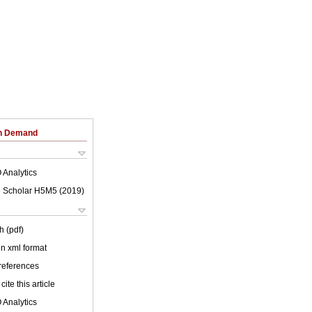
on Demand
 Analytics
 Scholar H5M5 (
2019
)
h (pdf)
 in xml format
 references
cite this article
 Analytics