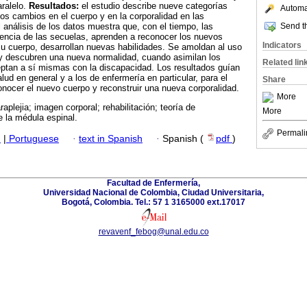
aralelo.
Resultados:
el estudio describe nueve categorías
Automat
los cambios en el cuerpo y en la corporalidad en las
Send th
 análisis de los datos muestra que, con el tiempo, las
encia de las secuelas, aprenden a reconocer los nuevos
Indicators
u cuerpo, desarrollan nuevas habilidades. Se amoldan al uso
y descubren una nueva normalidad, cuando asimilan los
Related lin
eptan a sí mismas con la discapacidad. Los resultados guían
alud en general y a los de enfermería en particular, para el
Share
nocer el nuevo cuerpo y reconstruir una nueva corporalidad.
More
raplejia; imagen corporal; rehabilitación; teoría de
More
 la médula espinal.
Permali
h
|
Portuguese
·
text in Spanish
·
Spanish (
pdf
)
Facultad de Enfermería,
Universidad Nacional de Colombia, Ciudad Universitaria,
Bogotá, Colombia. Tel.: 57 1 3165000 ext.17017
revavenf_febog@unal.edu.co