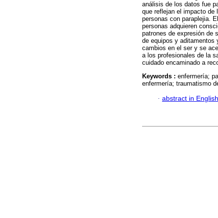
análisis de los datos fue p
que reflejan el impacto de 
personas con paraplejia. El
personas adquieren consci
patrones de expresión de s
de equipos y aditamentos 
cambios en el ser y se ac
a los profesionales de la s
cuidado encaminado a reco
Keywords :
enfermería; pa
enfermería; traumatismo de
·
abstract in Englis