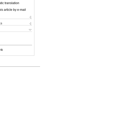
ic translation
is article by e-mail
ks
nk