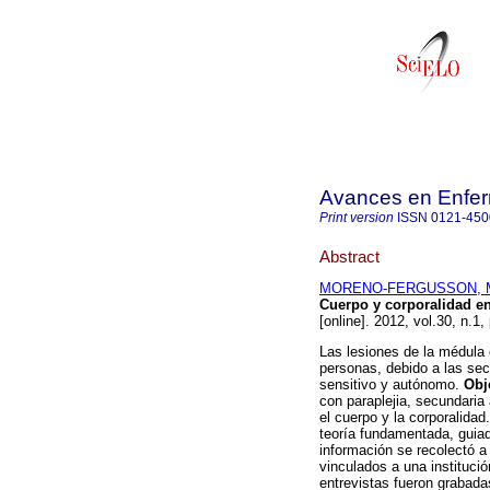
Avances en Enfer
Print version
ISSN
0121-450
Abstract
MORENO-FERGUSSON, Ma
Cuerpo y corporalidad en
[online]. 2012, vol.30, n.1
Las lesiones de la médula 
personas, debido a las se
sensitivo y autónomo.
Obj
con paraplejia, secundaria
el cuerpo y la corporalidad
teoría fundamentada, guiad
información se recolectó a
vinculados a una institució
entrevistas fueron grabadas