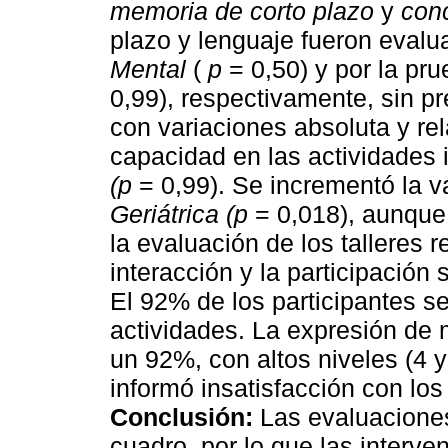
memoria de corto plazo
y
con
plazo y lenguaje fueron evalu
Mental
(
p
= 0,50) y por la pr
0,99), respectivamente, sin pr
con variaciones absoluta y re
capacidad en las actividades 
(p
= 0,99). Se incrementó la v
Geriátrica (p
= 0,018), aunque 
la evaluación de los talleres r
interacción y la participación
El 92% de los participantes se
actividades. La expresión de 
un 92%, con altos niveles (4 
informó insatisfacción con los 
Conclusión:
Las evaluaciones
cuadro, por lo que las interv