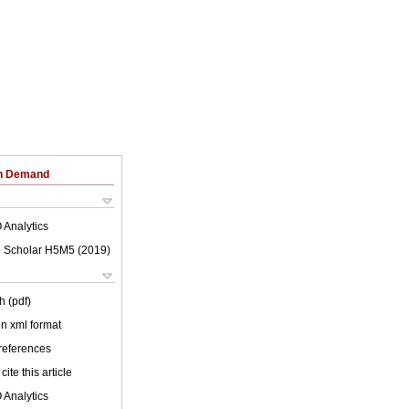
on Demand
 Analytics
 Scholar H5M5 (
2019
)
h (pdf)
 in xml format
 references
cite this article
 Analytics