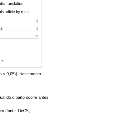
ic translation
is article by e-mail
ks
nk
p < 0,05)]. Nascimento
uando o parto ocorre antes
ro (fonte: DeCS,