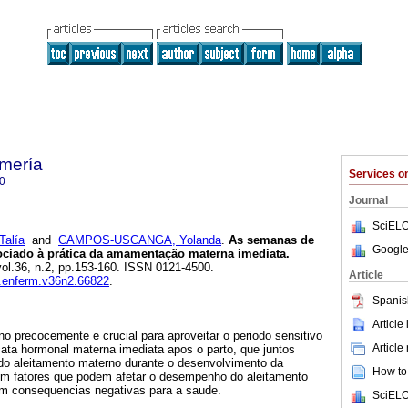
mería
Services 
0
Journal
SciELO
alía
and
CAMPOS-USCANGA, Yolanda
.
As semanas de
Google
ociado à prática da amamentação materna imediata.
 vol.36, n.2, pp.153-160. ISSN 0121-4500.
Article
av.enferm.v36n2.66822
.
Spanis
Article
rno precocemente e crucial para aproveitar o periodo sensitivo
Article
ata hormonal materna imediata apos o parto, que juntos
do aleitamento materno durante o desenvolvimento da
How to 
tem fatores que podem afetar o desempenho do aleitamento
m consequencias negativas para a saude.
SciELO