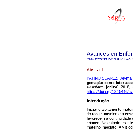
Avances en Enfer
Print version
ISSN
0121-450
Abstract
PATINO SUAREZ, Jeyma T
gestação como fator ass
av.enferm.
[online]. 2018,
https://doi.org/10.15446/
Introdução:
Iniciar o aleitamento mate
do recem-nascido e a casc
favorecem a continuidade 
crianca. No entanto, exis
materno imediato (AMI) co