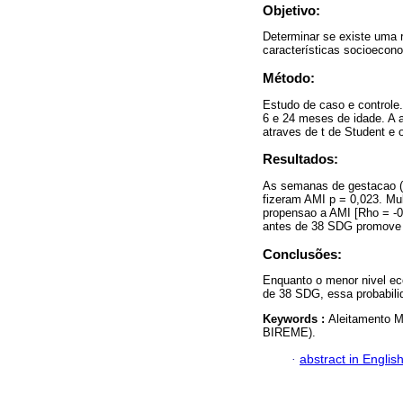
Objetivo:
Determinar se existe uma re
características socioecon
Método:
Estudo de caso e controle.
6 e 24 meses de idade. A 
atraves de t de Student e 
Resultados:
As semanas de gestacao (
fizeram AMI p = 0,023. M
propensao a AMI [Rho = -0
antes de 38 SDG promove a
Conclusões:
Enquanto o menor nivel ec
de 38 SDG, essa probabil
Keywords :
Aleitamento M
BIREME).
·
abstract in Englis