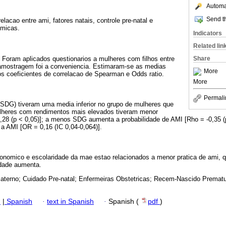
Automat
Send th
lacao entre ami, fatores natais, controle pre-natal e
omicas.
Indicators
Related lin
 Foram aplicados questionarios a mulheres com filhos entre
Share
amostragem foi a conveniencia. Estimaram-se as medias
More
os coeficientes de correlacao de Spearman e Odds ratio.
More
Permali
SDG) tiveram uma media inferior no grupo de mulheres que
ulheres com rendimentos mais elevados tiveram menor
,28 (p < 0,05)]; a menos SDG aumenta a probabilidade de AMI [Rho = -0,35 (
 AMI [OR = 0,16 (IC 0,04-0,064)].
onomico e escolaridade da mae estao relacionados a menor pratica de ami, q
idade aumenta.
aterno; Cuidado Pre-natal; Enfermeiras Obstetricas; Recem-Nascido Prematu
h
|
Spanish
·
text in Spanish
·
Spanish (
pdf
)