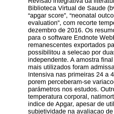
Revisao integrativa da liter
Biblioteca Virtual de Saude (bv
“apgar score”, “neonatal outcom
evaluation”, com recorte temp
dezembro de 2016. Os resumo
para o software Endnote WebR
remanescentes exportados pa
possibilitou a selecao por du
independente. A amostra final
mais utilizados foram admiss
Intensiva nas primeiras 24 a 4
porem perceberam-se variac
parámetros nos estudos. Outr
temperatura corporal, natimor
indice de Apgar, apesar de uti
subjetividade na avaliacao de