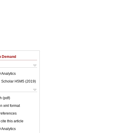
on Demand
 Analytics
 Scholar H5M5 (
2019
)
h (pdf)
 in xml format
 references
cite this article
 Analytics