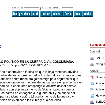
Services 
5
Journal
SciELO
LO POLÍTICO EN LA GUERRA CIVIL COLOMBIANA
.
Google
ol.24, n.72, pp.23-42. ISSN 0121-4705.
Article
ículo controvierte la idea de que la baja representatividad
esados de los actores armados los descalifican como actores
Spanis
distinción schmittiana amigo/enemigo para argumentar que
dependencia de los motivos de las partes- siempre política en
Article
idad de la enemistad anteponga el
animus belli
al
animus
dancia con el planteamiento de Stathis Kalyvas- que la
Article
 las partes es endógena a la guerra civil y no puede ser
How to 
para su identificación. El ocultamiento de la guerra civil
ción de exculpar a las élites y a la sociedad.
SciELO