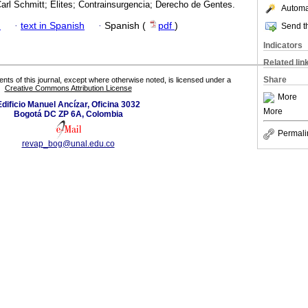
Carl Schmitt; Élites; Contrainsurgencia; Derecho de Gentes.
Automat
h
·
text in Spanish
·
Spanish (
pdf
)
Send th
Indicators
Related lin
Share
tents of this journal, except where otherwise noted, is licensed under a
Creative Commons Attribution License
More
Edificio Manuel Ancízar, Oficina 3032
More
Bogotá DC ZP 6A, Colombia
Permali
revap_bog@unal.edu.co