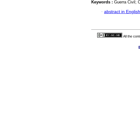
Keywords :
Guerra Civil; 
·
abstract in Englis
All the con