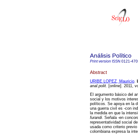
Análisis Político
Print version
ISSN
0121-470
Abstract
URIBE LOPEZ, Mauricio
.
anal.polit.
[online]. 2011, v
El argumento básico del art
social y los motivos inter
políticos. Se apoya en la 
una guerra civil es -con in
la medida en que la intens
furandi
. Señala -en concor
representatividad social de
usada como criterio previo 
colombiana expresa la inten