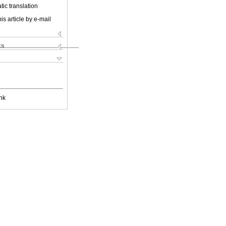
ic translation
is article by e-mail
ks
nk