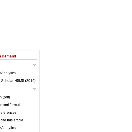
on Demand
 Analytics
 Scholar H5M5 (
2019
)
h (pdf)
 in xml format
 references
cite this article
 Analytics