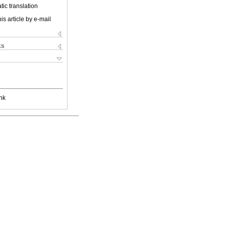
ic translation
is article by e-mail
ks
nk