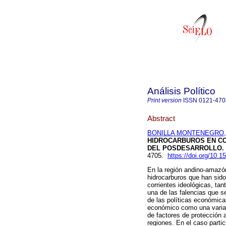
Análisis Político
Print version
ISSN
0121-470
Abstract
BONILLA MONTENEGRO, J
HIDROCARBUROS EN C
DEL POSDESARROLLO
.
4705.
https://doi.org/10.
En la región andino-amazó
hidrocarburos que han sido
corrientes ideológicas, ta
una de las falencias que se
de las políticas económica
económico como una variab
de factores de protección 
regiones. En el caso parti