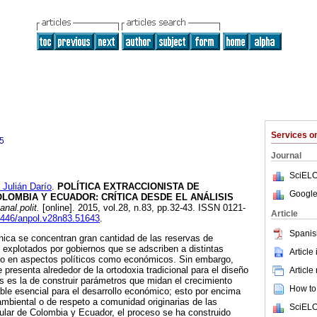
Services 
5
Journal
SciELO
ulián Darío
.
POLÍTICA EXTRACCIONISTA DE
Google
OLOMBIA Y ECUADOR
:
CRÍTICA DESDE EL ANÁLISIS
anal.polit.
[online]. 2015, vol.28, n.83, pp.32-43. ISSN 0121-
Article
15446/anpol.v28n83.51643
.
Spanis
nica se concentran gran cantidad de las reservas de
 explotados por gobiernos que se adscriben a distintas
Article
nto en aspectos políticos como económicos. Sin embargo,
 presenta alrededor de la ortodoxia tradicional para el diseño
Article
s es la de construir parámetros que midan el crecimiento
How to 
le esencial para el desarrollo económico; esto por encima
ambiental o de respeto a comunidad originarias de las
SciELO
cular de Colombia y Ecuador, el proceso se ha construido