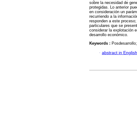
sobre la necesidad de gen
protegidas. Lo anterior pu
en consideración un parám
recurriendo a la informació
responden a este proceso; 
particulares que se presen
considerar la explotación 
desarrollo económico.
Keywords :
Posdesarrollo
·
abstract in Englis