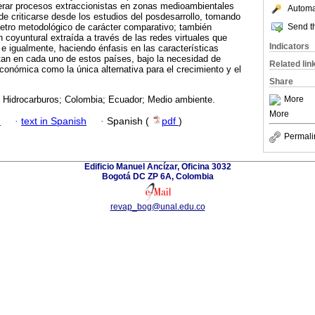
erar procesos extraccionistas en zonas medioambientales
Automat
ede criticarse desde los estudios del posdesarrollo, tomando
Send th
etro metodológico de carácter comparativo; también
n coyuntural extraída a través de las redes virtuales que
Indicators
e igualmente, haciendo énfasis en las características
tan en cada uno de estos países, bajo la necesidad de
Related lin
económica como la única alternativa para el crecimiento y el
Share
More
; Hidrocarburos; Colombia; Ecuador; Medio ambiente.
More
h
·
text in Spanish
·
Spanish (
pdf
)
Permali
Edificio Manuel Ancízar, Oficina 3032
Bogotá DC ZP 6A, Colombia
revap_bog@unal.edu.co