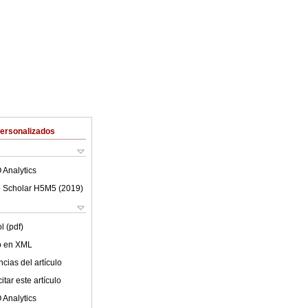
Personalizados
 Analytics
 Scholar H5M5 (
2019
)
l (pdf)
lo en XML
cias del artículo
tar este artículo
 Analytics