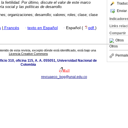
la fertilidad. Por último, discute el valor de este marco
Traduc
ría social y las políticas de desarrollo.
Enviar 
ones; organizaciones; desarrollo; valores; roles; clase; clase
Indicadore
Links rela
s
|
Francés
·
texto en Español
·
Español (
pdf
)
Compartir
Otros
Otros
tenido de esta revista, excepto dónde está identificado, está bajo una
Licencia Creative Commons
Permali
ificio 310, oficina 115, A. A. 055051, Universidad Nacional de
Colombia
revcuaeco_bog@unal.edu.co