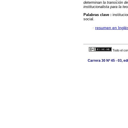
determinan la transición de 
institucionalista para la teo
Palabras clave :
instituci
social.
·
resumen en Inglé
Todo el con
Carrera 30 Nº 45 - 03, ed