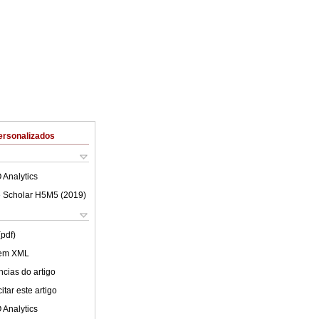
ersonalizados
 Analytics
 Scholar H5M5 (
2019
)
(pdf)
 em XML
cias do artigo
tar este artigo
 Analytics