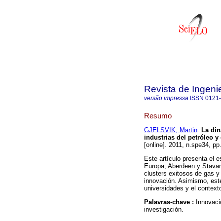
Revista de Ingeni
versão impressa
ISSN
0121
Resumo
GJELSVIK, Martin
.
La din
industrias del petróleo y
[online]. 2011, n.spe34, p
Este artículo presenta el e
Europa, Aberdeen y Stavang
clusters exitosos de gas y
innovación. Asimismo, este 
universidades y el contexto
Palavras-chave :
Innovaci
investigación.