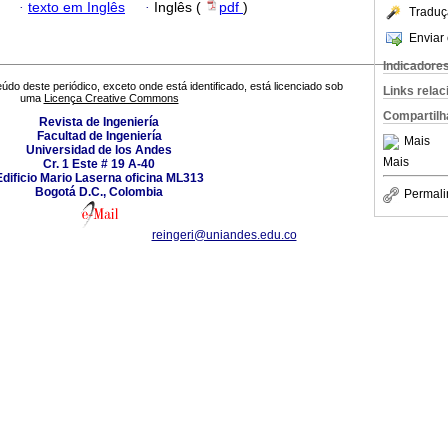
·
texto em Inglês
·
Inglês (
pdf
)
Traduç
Enviar 
Indicadore
údo deste periódico, exceto onde está identificado, está licenciado sob
Links rela
uma
Licença Creative Commons
Compartilh
Revista de Ingeniería
Facultad de Ingeniería
Mais
Universidad de los Andes
Mais
Cr. 1 Este # 19 A-40
Edificio Mario Laserna oficina ML313
Bogotá D.C., Colombia
Permali
reingeri@uniandes.edu.co