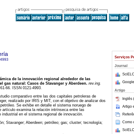
ería
Serviços P
-4993
Journal
SciELO
ámica de la innovación regional alrededor de las
Google
 el gas natural: Casos de Stavanger y Aberdeen.
rev.ing.
p.61-66. ISSN 0121-4993.
Artigo
studio comparativo entre las dos capitales petroleras de
Inglês 
er, realizado por IRIS y MIT, con el objetivo de analizar dos
 petróleo. Se exhibe en detalle el sistema noruego de
Artigo
artículo examina la relación intrínseca entre las
 industrial en el sistema regional de innovación.
Referên
Como ci
ón; Stavanger; Aberdeen; petróleo; gas; cluster; tecnología;
SciELO