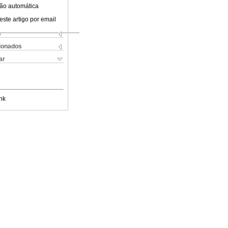
ão automática
este artigo por email
s
cionados
ar
nk