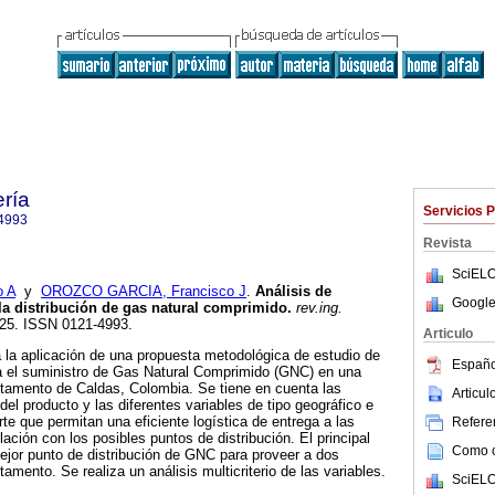
ería
Servicios 
4993
Revista
SciELO
 A
y
OROZCO GARCIA, Francisco J
.
Análisis de
Google
 la distribución de gas natural comprimido
.
rev.ing.
9-25. ISSN 0121-4993.
Articulo
 la aplicación de una propuesta metodológica de estudio de
Españo
para el suministro de Gas Natural Comprimido (GNC) en una
rtamento de Caldas, Colombia. Se tiene en cuenta las
Articu
l producto y las diferentes variables de tipo geográfico e
rte que permitan una eficiente logística de entrega a las
Referen
lación con los posibles puntos de distribución. El principal
Como ci
mejor punto de distribución de GNC para proveer a dos
tamento. Se realiza un análisis multicriterio de las variables.
SciELO