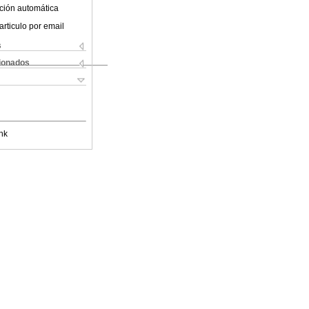
ción automática
articulo por email
s
cionados
nk