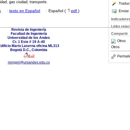
idad; gas ciudad; transporte.
Traduc
s
·
texto en Español
·
Español (
pdf
)
Enviar 
Indicadore
Links rela
Revista de Ingeniería
Facultad de Ingeniería
Compartir
Universidad de los Andes
Otros
Cr. 1 Este # 19 A-40
Edificio Mario Laserna oficina ML313
Otros
Bogotá D.C., Colombia
Permali
reingeri@uniandes.edu.co