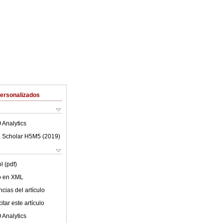
Personalizados
 Analytics
 Scholar H5M5 (
2019
)
l (pdf)
lo en XML
cias del artículo
tar este artículo
 Analytics