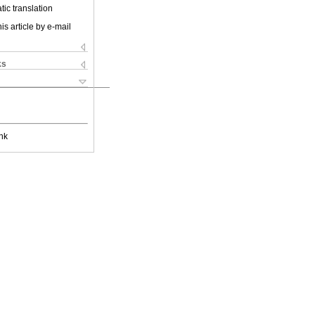
ic translation
is article by e-mail
ks
nk