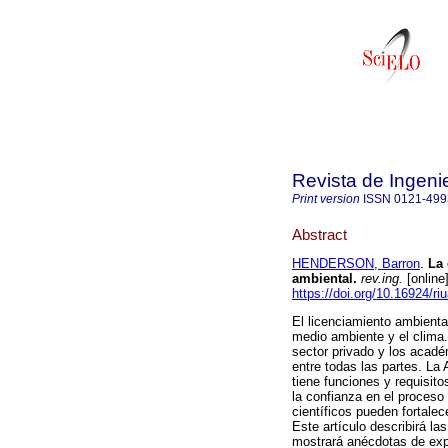
Revista de Ingeni
Print version
ISSN
0121-499
Abstract
HENDERSON, Barron
.
La 
ambiental.
rev.ing.
[online
https://doi.org/10.16924/ri
El licenciamiento ambienta
medio ambiente y el clima.
sector privado y los acadé
entre todas las partes. L
tiene funciones y requisito
la confianza en el proceso
científicos pueden fortale
Este artículo describirá la
mostrará anécdotas de exp