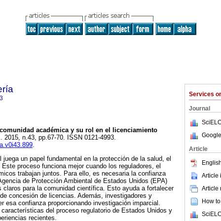
ería
Services 
3
Journal
SciELO
comunidad académica y su rol en el licenciamiento
Google
]. 2015, n.43, pp.67-70. ISSN 0121-4993.
ua.v0i43.899
.
Article
l juega un papel fundamental en la protección de la salud, el
English
 Este proceso funciona mejor cuando los reguladores, el
micos trabajan juntos. Para ello, es necesaria la confianza
Article
a Agencia de Protección Ambiental de Estados Unidos (EPA)
s claros para la comunidad científica. Esto ayuda a fortalecer
Article
 de concesión de licencias. Además, investigadores y
How to 
cer esa confianza proporcionando investigación imparcial.
s características del proceso regulatorio de Estados Unidos y
SciELO
eriencias recientes.