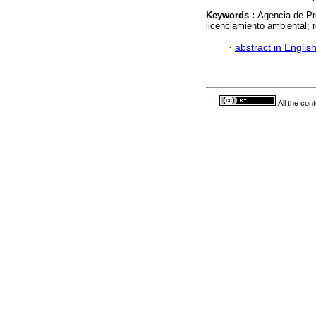
Keywords :
Agencia de Pr
licenciamiento ambiental; 
·
abstract in Englis
All the con