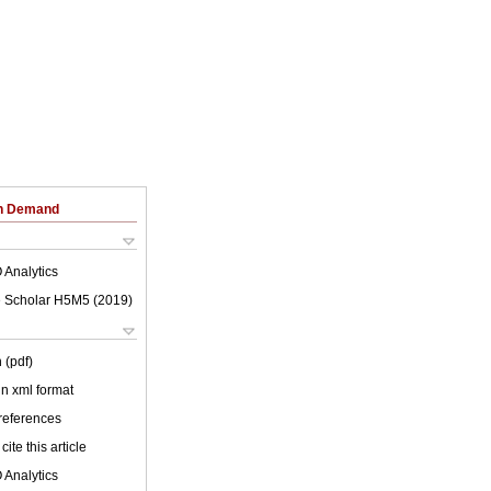
on Demand
 Analytics
 Scholar H5M5 (
2019
)
 (pdf)
 in xml format
 references
cite this article
 Analytics