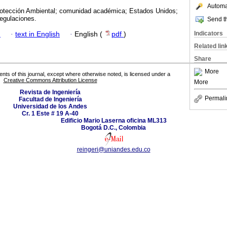
Automat
otección Ambiental; comunidad académica; Estados Unidos;
regulaciones.
Send th
Indicators
h
·
text in English
·
English (
pdf
)
Related lin
Share
More
tents of this journal, except where otherwise noted, is licensed under a
Creative Commons Attribution License
More
Revista de Ingeniería
Permali
Facultad de Ingeniería
Universidad de los Andes
Cr. 1 Este # 19 A-40
Edificio Mario Laserna oficina ML313
Bogotá D.C., Colombia
reingeri@uniandes.edu.co