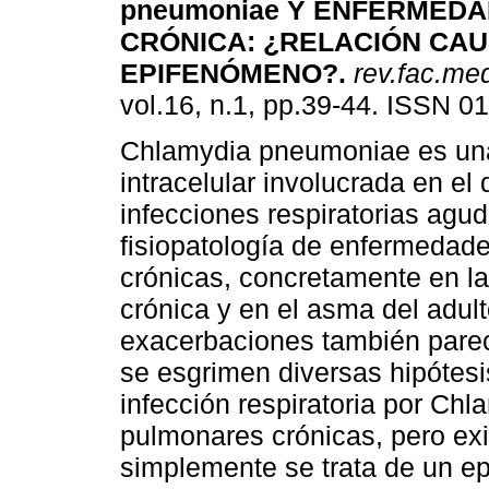
pneumoniae Y ENFERMED
CRÓNICA
:
¿RELACIÓN CAU
EPIFENÓMENO?
.
rev.fac.me
vol.16, n.1, pp.39-44. ISSN 0
Chlamydia pneumoniae es una
intracelular involucrada en el 
infecciones respiratorias agud
fisiopatología de enfermedad
crónicas, concretamente en l
crónica y en el asma del adul
exacerbaciones también parece
se esgrimen diversas hipótesis
infección respiratoria por Ch
pulmonares crónicas, pero exi
simplemente se trata de un e