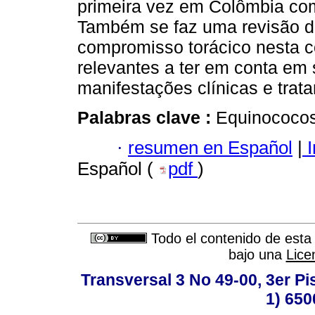
primeira vez em Colômbia co
Também se faz uma revisão da 
compromisso torácico nesta c
relevantes a ter em conta em s
manifestações clínicas e trat
Palabras clave :
Equinococos
·
resumen en Español
|
I
Español (
pdf
)
Todo el contenido de esta 
bajo una
Lice
Transversal 3 No 49-00, 3er Pi
1) 650