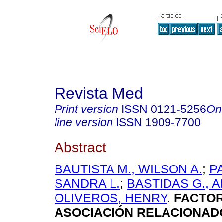
Revista Med
Print version
ISSN
0121-5256
On
line version
ISSN
1909-7700
Abstract
BAUTISTA M., WILSON A.
;
P
SANDRA L.
;
BASTIDAS G., A
OLIVEROS, HENRY
.
FACTO
ASOCIACIÓN RELACIONAD