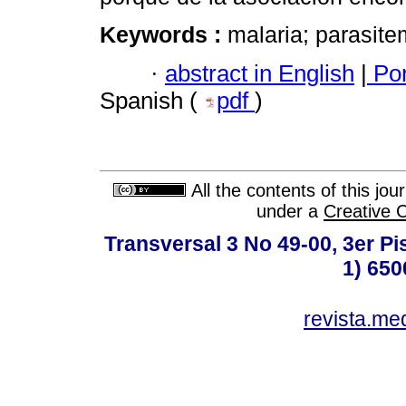
Keywords :
malaria; parasite
·
abstract in English
|
Por
Spanish (
pdf
)
All the contents of this jo
under a
Creative 
Transversal 3 No 49-00, 3er Pi
1) 650
revista.me