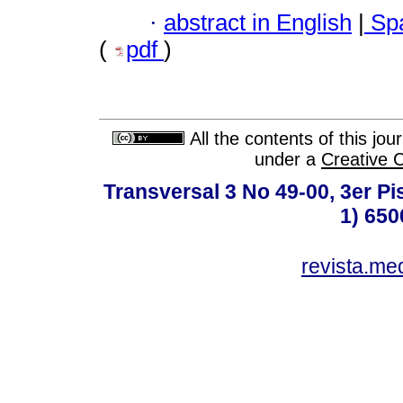
·
abstract in English
|
Spa
(
pdf
)
All the contents of this jo
under a
Creative 
Transversal 3 No 49-00, 3er Pi
1) 650
revista.me