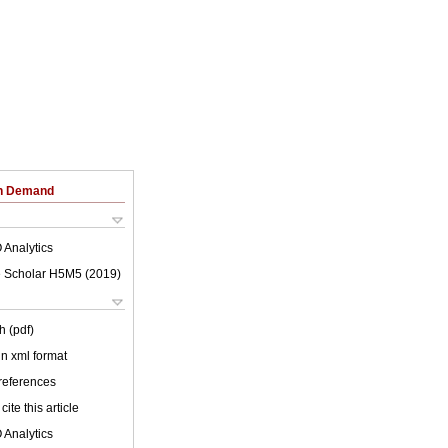
on Demand
 Analytics
 Scholar H5M5 (
2019
)
h (pdf)
 in xml format
 references
cite this article
 Analytics