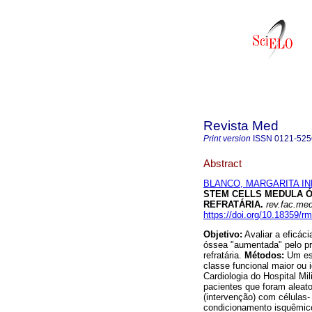
Revista Med
Print version
ISSN
0121-525
Abstract
BLANCO, MARGARITA I
STEM CELLS MEDULA Ó
REFRATÁRIA
.
rev.fac.me
https://doi.org/10.18359/r
Objetivo:
Avaliar a eficác
óssea "aumentada" pelo p
refratária.
Métodos:
Um es
classe funcional maior ou 
Cardiologia do Hospital Mi
pacientes que foram aleato
(intervenção) com células
condicionamento isquêmico