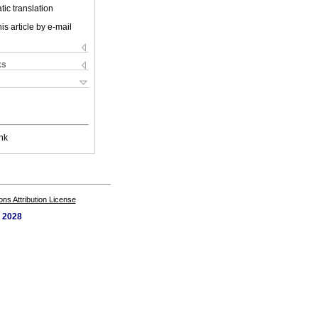
ic translation
is article by e-mail
ks
nk
s Attribution License
. 2028