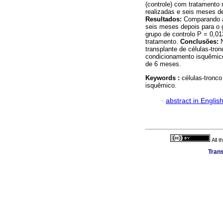
(controle) com tratamento
realizadas e seis meses de
Resultados:
Comparando as
seis meses depois para o g
grupo de controlo P = 0,0
tratamento.
Conclusões:
N
transplante de células-tr
condicionamento isquêmico
de 6 meses.
Keywords :
células-tronc
isquêmico.
·
abstract in Englis
All 
Trans