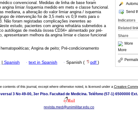
 médico convencional. Medidas de linha de base foram
Automat
 angina limiar /isquemia medido em mets e classe funcional.
Send th
 mediana, a alteração do valor limiar angina / isquemia
rupo de intervenção foi de 3,5 mets vs 0,9 mets para o
Indicators
13. Não foram registadas complicações inerentes ao
este estudo, pacientes com angina refratária submetidos a
Related lin
onco autólogas de medula óssea CD34+ alimentado por pré-
, apresentaram melhora da angina limiar e classe funcional
Share
More
o hematopoéticas; Angina de peito; Pré-condicionamento
More
Permali
h
|
Spanish
·
text in Spanish
·
Spanish (
pdf
)
the contents of this journal, except where otherwise noted, is licensed under a
Creative Common
versal 3 No 49-00, 3er Piso. Facultad de Medicina. Teléfono (57-1) 6500000 Ext
revista.med@unimilitar.edu.co