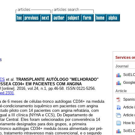
Services 
6
Journal
SciELO
NES
et al.
TRANSPLANTE AUTÓLOGO "MELHORADO"
Google
SSEA CD34+ EM PACIENTES COM ANGINA
d
[online]. 2016, vol.24, n.1, pp.46-58. ISSN 0121-5256.
Article
med.2331
.
Spanis
ia de 6 meses de células-tronco autólogas CD34+ na medula
ré-condicionamento isquêmico em pacientes com angina
Article
tudo piloto com 14 pacientes com angina refratária, com
igual a III clínica (NYHA e CCS), Do Departamento de
Article
litar Central. Eles foram selecionados por conveniência 14
How to 
riamente designados para dois grupos, a primeira
- tronco autólogas CD34+ medula óssea alimentado por pré-
SciELO
, tratamento intravenoso mais convencional, e o segundo