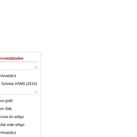
ersonalizados
 Analytics
 Scholar H5M5 (
2019
)
ol (pdf)
 em XML
cias do artigo
tar este artigo
 Analytics