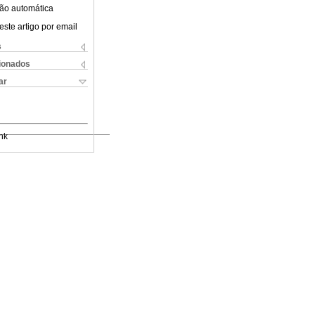
ão automática
este artigo por email
s
cionados
ar
nk