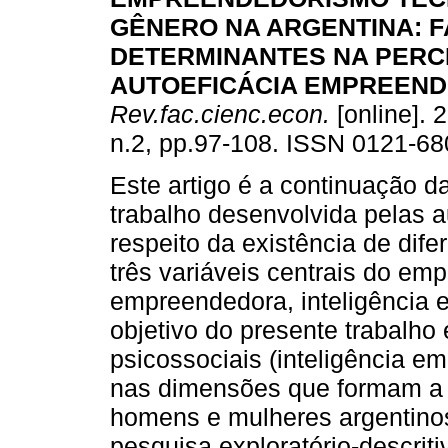
GÊNERO NA ARGENTINA
:
F
DETERMINANTES NA PERC
AUTOEFICÁCIA EMPREEN
Rev.fac.cienc.econ.
[online]. 
n.2, pp.97-108. ISSN 0121-68
Este artigo é a continuação da
trabalho desenvolvida pelas a
respeito da existência de dif
três variáveis centrais do em
empreendedora, inteligência e
objetivo do presente trabalho 
psicossociais (inteligência em
nas dimensões que formam a 
homens e mulheres argentinos
pesquisa exploratório-descrit