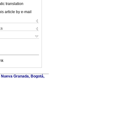
ic translation
is article by e-mail
ks
nk
ar Nueva Granada, Bogotá,