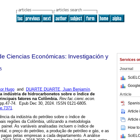
de Ciencias Económicas: Investigación y
Services 
Journal
5
SciELO
Google
or Hugo
and
DUARTE DUARTE, Juan Benjamín
.
da indústria de hidrocarbonetos sobre o índice de
Article
rincipais fatores na Colômbia.
Rev.fac.cienc.econ.
Spanis
.2, pp.47-74. Epub Dec 30, 2024. ISSN 0121-6805.
ce.7371
.
Article
ência da indústria do petróleo sobre o índice de
Article
pais regiões da Colômbia, utilizando a metodologia
painel. As variáveis analisadas incluem o índice de
How to 
tal, o preço do petróleo, a produção de petróleo e gás, e as
 pagas pelas empresas a cada departamento. A análise
SciELO