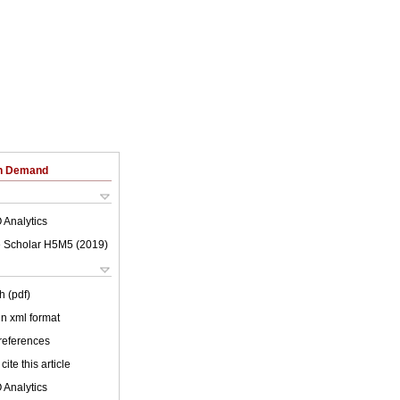
on Demand
 Analytics
 Scholar H5M5 (
2019
)
h (pdf)
 in xml format
 references
cite this article
 Analytics