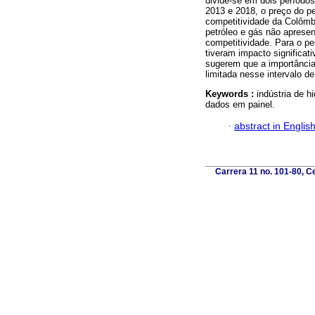
divide-se em dois período
2013 e 2018, o preço do pe
competitividade da Colômbi
petróleo e gás não apresen
competitividade. Para o per
tiveram impacto significat
sugerem que a importância
limitada nesse intervalo d
Keywords :
indústria de h
dados em painel.
·
abstract in Englis
Carrera 11 no. 101-80, C