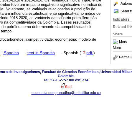
s: 2013-2018 e 2018-2020. Os resultados indicam que, entre
Automat
tróleo teve um impacto negativo e significativo no índice de
a. No entanto, as variáveis relacionadas à produção de
Send th
taram influência estatisticamente significativa no índice de
íodo 2018-2020, as variáveis da indústria petrolífera não
Indicators
ivo na competitividade da Colômbia. Esses resultados
 do petróleo como determinante da competitividade é
Related lin
e tempo.
Share
idrocarbonetos; competitividade; econometria; modelo de
More
More
h
|
Spanish
·
text in Spanish
·
Spanish (
pdf
)
Permali
entro de Investigaciones, Facultad de Ciencias Económicas, Universidad Milit
Colombia.
Tel: 57-1 -2757300 ext. 234
economia.neogranadina@unimilitar.edu.co