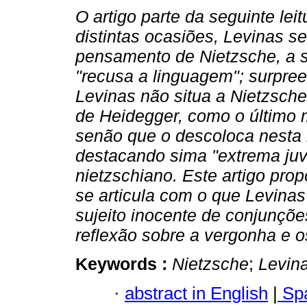
O artigo parte da seguinte lei
distintas ocasiões, Levinas se
pensamento de Nietzsche, a s
"recusa a linguagem"; surpre
Levinas não situa a Nietzsche
de Heidegger, como o último m
senão que o descoloca nesta h
destacando sima "extrema juv
nietzschiano. Este artigo pro
se articula com o que Levina
sujeito inocente de conjunçõ
reflexão sobre a vergonha e 
Keywords :
Nietzsche
;
Levin
·
abstract in English
|
Spa